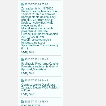
2026-07-23 08:05:06
Zarządzenie Nr 18/2026
Burmistrza Rychwała z dnia
16 lipca 2026 r. w sprawie
upoważnienia do realizacji
projektu Centrum Usług
Społecznych w Rychwale -
więcej uslug dla
Mieszkańców w ramach
programu Fundusze
Europejskie dla Wielkopolski
2021-2027 (FEW)
współfinansowanego z
funduszu na rzecz
Sprawiedliwej Transformacji
(FST)
Czytaj dalej
2026-07-20 11:40:45
Realizacja Programu Czyste
Powietrze na terenie Gminy
Rychwał_Statystyka
Czytaj dalej
2026-07-20 08:54:43
Obwieszczenie Dyrektora
Zarządu Zlewni Wód Polskich
w Kole
Czytaj dalej
2026-07-17 12:49:41
G.6220.7.2026