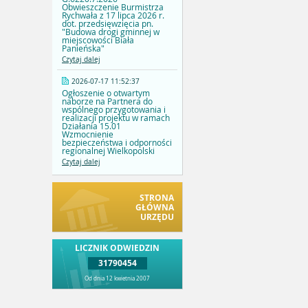
Obwieszczenie Burmistrza
Rychwała z 17 lipca 2026 r.
dot. przedsięwzięcia pn.
"Budowa drogi gminnej w
miejscowości Biała
Panieńska"
Czytaj dalej
2026-07-17 11:52:37
Ogłoszenie o otwartym
naborze na Partnera do
wspólnego przygotowania i
realizacji projektu w ramach
Działania 15.01
Wzmocnienie
bezpieczeństwa i odporności
regionalnej Wielkopolski
Czytaj dalej
STRONA
GŁÓWNA
URZĘDU
LICZNIK ODWIEDZIN
31790454
Od dnia 12 kwietnia 2007