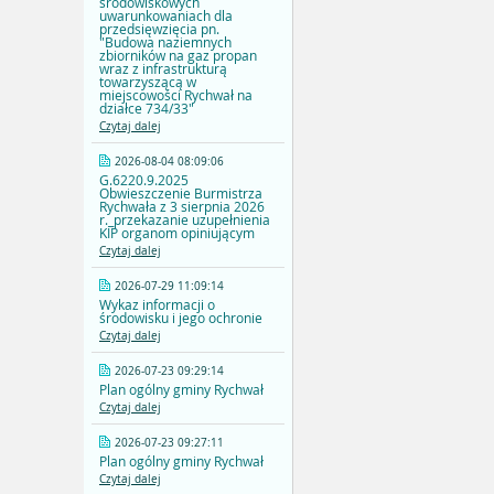
środowiskowych
uwarunkowaniach dla
przedsięwzięcia pn.
"Budowa naziemnych
zbiorników na gaz propan
wraz z infrastrukturą
towarzyszącą w
miejscowości Rychwał na
działce 734/33"
Czytaj dalej
2026-08-04 08:09:06
G.6220.9.2025
Obwieszczenie Burmistrza
Rychwała z 3 sierpnia 2026
r._przekazanie uzupełnienia
KIP organom opiniującym
Czytaj dalej
2026-07-29 11:09:14
Wykaz informacji o
środowisku i jego ochronie
Czytaj dalej
2026-07-23 09:29:14
Plan ogólny gminy Rychwał
Czytaj dalej
2026-07-23 09:27:11
Plan ogólny gminy Rychwał
Czytaj dalej