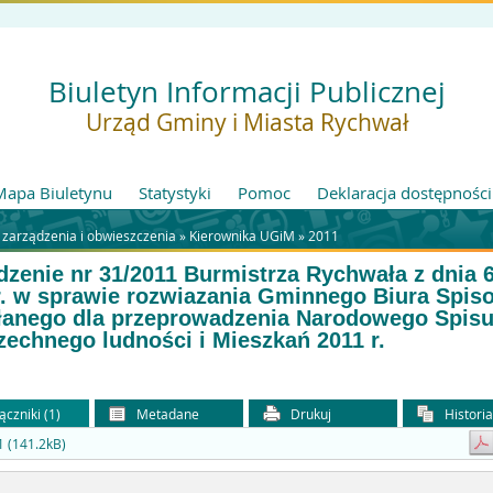
Biuletyn Informacji Publicznej
Urząd Gminy i Miasta Rychwał
Mapa Biuletynu
Statystyki
Pomoc
Deklaracja dostępności
 zarządzenia i obwieszczenia »
Kierownika UGiM
»
2011
dzenie nr 31/2011 Burmistrza Rychwała z dnia 6
r. w sprawie rozwiazania Gminnego Biura Spi
anego dla przeprowadzenia Narodowego Spis
echnego ludności i Mieszkań 2011 r.
ączniki (1)
Metadane
Drukuj
Histori
 (141.2kB)