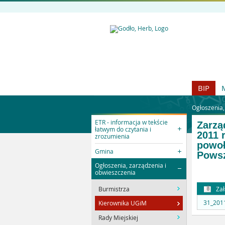
BIP
Ogłoszenia,
ETR - informacja w tekście
Zarzą
łatwym do czytania i
2011 
zrozumienia
powoł
Gmina
Powsz
Ogłoszenia, zarządzenia i
obwieszczenia
Zał
Burmistrza
31_2011
Kierownika UGiM
Rady Miejskiej