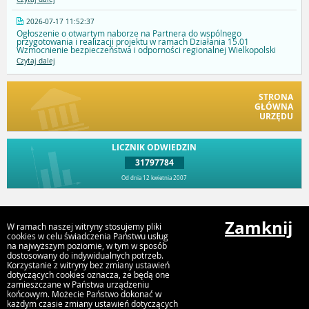
2026-07-17 11:52:37
Ogłoszenie o otwartym naborze na Partnera do wspólnego
przygotowania i realizacji projektu w ramach Działania 15.01
Wzmocnienie bezpieczeństwa i odporności regionalnej Wielkopolski
Czytaj dalej
STRONA
GŁÓWNA
URZĘDU
LICZNIK ODWIEDZIN
31797784
Od dnia 12 kwietnia 2007
Przejdź do góry
Zamknij
W ramach naszej witryny stosujemy pliki
cookies w celu świadczenia Państwu usług
na najwyższym poziomie, w tym w sposób
dostosowany do indywidualnych potrzeb.
Urząd Gminy i Miasta Rychwał
Korzystanie z witryny bez zmiany ustawień
Plac Wolności 16, 62-570 Rychwał
dotyczących cookies oznacza, że będą one
zamieszczane w Państwa urządzeniu
końcowym. Możecie Państwo dokonać w
każdym czasie zmiany ustawień dotyczących