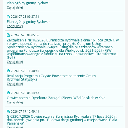
Plan ogólny gminy Rychwał
Czytaj dalej
2026-07-23 09:27:11
Plan ogólny gminy Rychwał
Czytaj dalej
2026-07-23 08:05:06
Zarządzenie Nr 18/2026 Burmistrza Rychwała z dnia 16 lipca 2026 r. w
sprawie upoważnienia do realizacji projektu Centrum Usług
Społecznych w Rychwale - więcej uslug dla Mieszkańców w ramach
programu Fundusze Europejskie dla Wielkopolski 2021-2027 (FEW)
współfinansowanego z funduszu na rzecz Sprawiedliwej Transformacji
(FST)
Czytaj dalej
2026-07-20 11:40:45
Realizacja Programu Czyste Powietrze na terenie Gminy
Rychwał_Statystyka
Czytaj dalej
2026-07-20 08:54:43
Obwieszczenie Dyrektora Zarządu Zlewni Wód Polskich w Kole
Czytaj dalej
2026-07-17 12:49:41
G.6220.7.2026 Obwieszczenie Burmistrza Rychwała z 17 lipca 2026 r.
dot. przedsięwzięcia pn. "Budowa drogi gminnej w miejscowości Biała
Panieńska"
Czytaj dalej