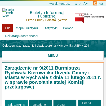
A+
wysoki kontrast
A
RSS
A-
Biuletyn Informacji
Publicznej
Urząd Gminy i Miasta Rychwał
BIP
Mapa Biuletynu
Statystyki
Pomoc
Deklaracja dostępności
Ogłoszenia, zarządzenia i obwieszczenia »
Kierownika UGiM
»
2011
MENU
Zarządzenie nr 9/2011 Burmistrza
Rychwała Kierownika Urzędu Gminy i
Miasta w Rychwale z dnia 11 lutego 2011 r.
w sprawie powołania stałej Komisji
przetargowej
Historia
Załączniki (1)
Metadane
Drukuj