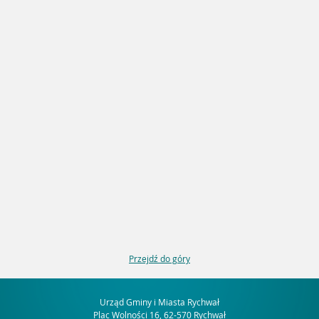
Przejdź do góry
Urząd Gminy i Miasta Rychwał
Plac Wolności 16, 62-570 Rychwał