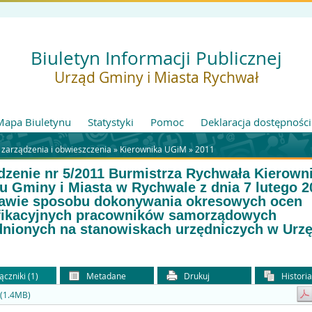
Biuletyn Informacji Publicznej
Urząd Gminy i Miasta Rychwał
Mapa Biuletynu
Statystyki
Pomoc
Deklaracja dostępności
 zarządzenia i obwieszczenia »
Kierownika UGiM
»
2011
dzenie nr 5/2011 Burmistrza Rychwała Kierown
u Gminy i Miasta w Rychwale z dnia 7 lutego 2
awie sposobu dokonywania okresowych ocen
fikacyjnych pracowników samorządowych
dnionych na stanowiskach urzędniczych w Urzę
ączniki (1)
Metadane
Drukuj
Histori
 (1.4MB)