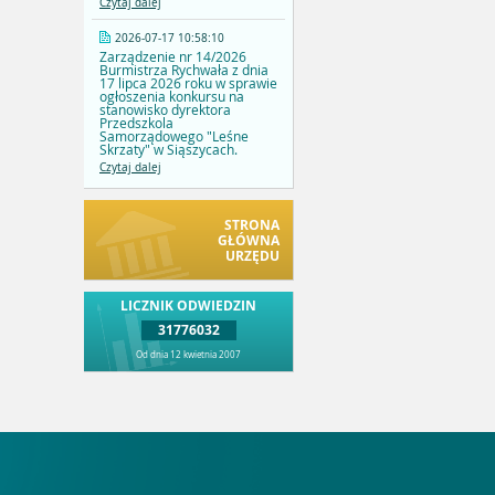
Czytaj dalej
2026-07-17 10:58:10
Zarządzenie nr 14/2026
Burmistrza Rychwała z dnia
17 lipca 2026 roku w sprawie
ogłoszenia konkursu na
stanowisko dyrektora
Przedszkola
Samorządowego "Leśne
Skrzaty" w Siąszycach.
Czytaj dalej
STRONA
GŁÓWNA
URZĘDU
LICZNIK ODWIEDZIN
31776032
Od dnia 12 kwietnia 2007