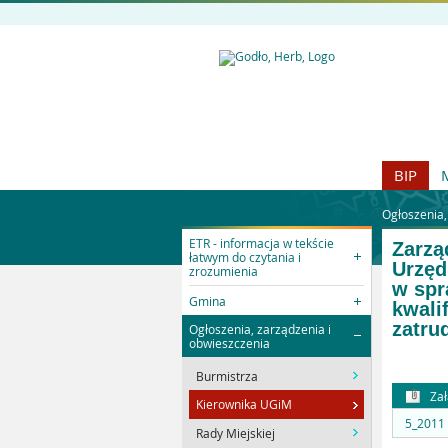
BIP
Ogłoszenia,
ETR - informacja w tekście
Zarzą
łatwym do czytania i
Urzęd
zrozumienia
w spr
Gmina
kwali
zatru
Ogłoszenia, zarządzenia i
obwieszczenia
Burmistrza
Zał
Kierownika UGiM
5_2011
Rady Miejskiej