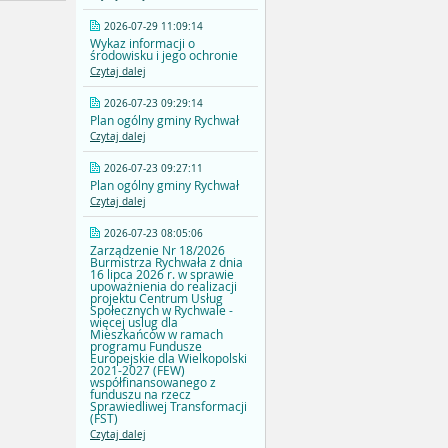
2026-07-29 11:09:14
Wykaz informacji o
środowisku i jego ochronie
Czytaj dalej
2026-07-23 09:29:14
Plan ogólny gminy Rychwał
Czytaj dalej
2026-07-23 09:27:11
Plan ogólny gminy Rychwał
Czytaj dalej
2026-07-23 08:05:06
Zarządzenie Nr 18/2026
Burmistrza Rychwała z dnia
16 lipca 2026 r. w sprawie
upoważnienia do realizacji
projektu Centrum Usług
Społecznych w Rychwale -
więcej uslug dla
Mieszkańców w ramach
programu Fundusze
Europejskie dla Wielkopolski
2021-2027 (FEW)
współfinansowanego z
funduszu na rzecz
Sprawiedliwej Transformacji
(FST)
Czytaj dalej