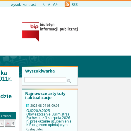
A+
wysoki kontrast
A
RSS
A-
Wyszukiwarka
ika
011r.
Najnowsze artykuły
dzie
i aktualizacje
2026-08-04 08:09:06
G.6220.9.2025
Obwieszczenie Burmistrza
a zmian
Rychwała z 3 sierpnia 2026
r._przekazanie uzupełnienia
KIP organom opiniującym
Czytaj dalej