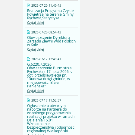
2026-07-20 11:40:45
Realizacja Programu Czyste
Powietrze na terenie Gminy
Rychwał_Statystyka
Czytaj dalej
2026-07-20 08:54:43
Obwieszczenie Dyrektora
Zarządu Zlewni Wód Polskich
w Kole
Czytaj dalej
2026-07-17 12:49:41
G.6220.7.2026
Obwieszczenie Burmistrza
Rychwała z 17 lipca 2026 r.
dot. przedsięwzięcia pn.
"Budowa drogi gminnej w
miejscowości Biała
Panieńska"
Czytaj dalej
2026-07-17 11:52:37
Ogłoszenie o otwartym
naborze na Partnera do
wspólnego przygotowania i
realizacji projektu w ramach
Działania 15.01
Wzmocnienie
bezpieczeństwa i odporności
regionalnej Wielkopolski