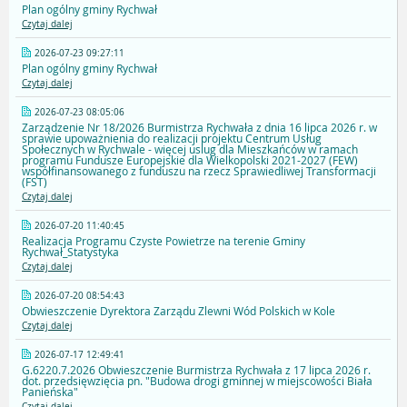
Plan ogólny gminy Rychwał
Czytaj dalej
2026-07-23 09:27:11
Plan ogólny gminy Rychwał
Czytaj dalej
2026-07-23 08:05:06
Zarządzenie Nr 18/2026 Burmistrza Rychwała z dnia 16 lipca 2026 r. w
sprawie upoważnienia do realizacji projektu Centrum Usług
Społecznych w Rychwale - więcej uslug dla Mieszkańców w ramach
programu Fundusze Europejskie dla Wielkopolski 2021-2027 (FEW)
współfinansowanego z funduszu na rzecz Sprawiedliwej Transformacji
(FST)
Czytaj dalej
2026-07-20 11:40:45
Realizacja Programu Czyste Powietrze na terenie Gminy
Rychwał_Statystyka
Czytaj dalej
2026-07-20 08:54:43
Obwieszczenie Dyrektora Zarządu Zlewni Wód Polskich w Kole
Czytaj dalej
2026-07-17 12:49:41
G.6220.7.2026 Obwieszczenie Burmistrza Rychwała z 17 lipca 2026 r.
dot. przedsięwzięcia pn. "Budowa drogi gminnej w miejscowości Biała
Panieńska"
Czytaj dalej