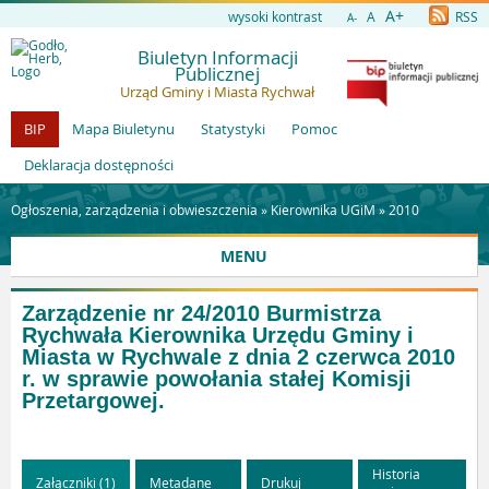
A+
wysoki kontrast
A
RSS
A-
Biuletyn Informacji
Publicznej
Urząd Gminy i Miasta Rychwał
BIP
Mapa Biuletynu
Statystyki
Pomoc
Deklaracja dostępności
Ogłoszenia, zarządzenia i obwieszczenia »
Kierownika UGiM
»
2010
MENU
Zarządzenie nr 24/2010 Burmistrza
Rychwała Kierownika Urzędu Gminy i
Miasta w Rychwale z dnia 2 czerwca 2010
r. w sprawie powołania stałej Komisji
Przetargowej.
Historia
Załączniki (1)
Metadane
Drukuj