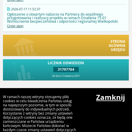
2026-07-17 11:52:37
Ogłoszenie o otwartym naborze na Partnera do wspólnego
przygotowania i realizacji projektu w ramach Działania 15.01
Wzmocnienie bezpieczeństwa i odporności regionalnej Wielkopolski
Czytaj dalej
STRONA
GŁÓWNA
URZĘDU
LICZNIK ODWIEDZIN
31797764
Od dnia 12 kwietnia 2007
Przejdź do góry
Zamknij
W ramach naszej witryny stosujemy pliki
cookies w celu świadczenia Państwu usług
na najwyższym poziomie, w tym w sposób
dostosowany do indywidualnych potrzeb.
Urząd Gminy i Miasta Rychwał
Korzystanie z witryny bez zmiany ustawień
Plac Wolności 16, 62-570 Rychwał
dotyczących cookies oznacza, że będą one
zamieszczane w Państwa urządzeniu
końcowym. Możecie Państwo dokonać w
każdym czasie zmiany ustawień dotyczących