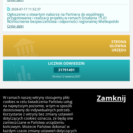
2026-07-17 11:52:37
Ogłoszenie o otwartym naborze na Partnera do wspólnego
przygotowania i realizacji projektu w ramach Działania 15.01
Wzmocnienie bezpieczeństwa i odporności regionalnej Wielkopolski
Czytaj dalej
STRONA
GŁÓWNA
URZĘDU
LICZNIK ODWIEDZIN
31791491
Od dnia 12 kwietnia 2007
Przejdź do góry
Zamknij
W ramach naszej witryny stosujemy pliki
cookies w celu świadczenia Państwu usług
na najwyższym poziomie, w tym w sposób
dostosowany do indywidualnych potrzeb.
Urząd Gminy i Miasta Rychwał
Korzystanie z witryny bez zmiany ustawień
Plac Wolności 16, 62-570 Rychwał
dotyczących cookies oznacza, że będą one
zamieszczane w Państwa urządzeniu
końcowym. Możecie Państwo dokonać w
każdym czasie zmiany ustawień dotyczących