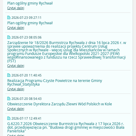
Plan ogólny gminy Rychwał
Czytaj dalej
2026-07-23 09:27:11
Plan ogólny gminy Rychwał
Czytaj dalej
2026-07-23 08:05:06
Zarządzenie Nr 18/2026 Burmistrza Rychwała z dnia 16 lipca 2026 r. w
sprawie upoważnienia do realizacji projektu Centrum Usług
Społecznych w Rychwale - więcej uslug dla Mieszkańców w ramach
programu Fundusze Europejskie dla Wielkopolski 2021-2027 (FEW)
współfinansowanego z funduszu na rzecz Sprawiedliwej Transformacji
(FST)
Czytaj dalej
2026-07-20 11:40:45
Realizacja Programu Czyste Powietrze na terenie Gminy
Rychwał_Statystyka
Czytaj dalej
2026-07-20 08:54:43
Obwieszczenie Dyrektora Zarządu Zlewni Wód Polskich w Kole
Czytaj dalej
2026-07-17 12:49:41
G.6220.7.2026 Obwieszczenie Burmistrza Rychwała z 17 lipca 2026 r.
dot. przedsięwzięcia pn. "Budowa drogi gminnej w miejscowości Biała
Panieńska"
Czytaj dalej