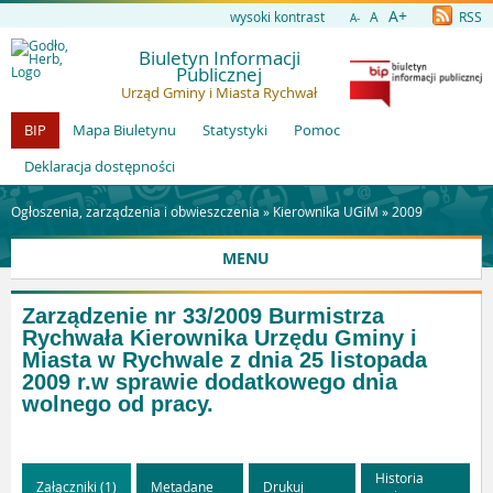
A+
wysoki kontrast
A
RSS
A-
Biuletyn Informacji
Publicznej
Urząd Gminy i Miasta Rychwał
BIP
Mapa Biuletynu
Statystyki
Pomoc
Deklaracja dostępności
Ogłoszenia, zarządzenia i obwieszczenia »
Kierownika UGiM
»
2009
MENU
Zarządzenie nr 33/2009 Burmistrza
Rychwała Kierownika Urzędu Gminy i
Miasta w Rychwale z dnia 25 listopada
2009 r.w sprawie dodatkowego dnia
wolnego od pracy.
Historia
Załączniki (1)
Metadane
Drukuj