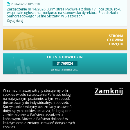
2026-07-17 10:58:10
Zarządzenie nr 14/2026 Burmistrza Rychwała z dnia 17 lipca 2026 roku
w sprawie ogłoszenia konkursu na stanowisko dyrektora Przedszkola
Samorządowego "Leśne Skrzaty" w Siąszycach.
Czytaj dalej
STRONA
GŁÓWNA
URZĘDU
LICZNIK ODWIEDZIN
31769824
Od dnia 12 kwietnia 2007
Przejdź do góry
Zamknij
W ramach naszej witryny stosujemy pliki
cookies w celu świadczenia Państwu usług
na najwyższym poziomie, w tym w sposób
dostosowany do indywidualnych potrzeb.
Urząd Gminy i Miasta Rychwał
Korzystanie z witryny bez zmiany ustawień
Plac Wolności 16, 62-570 Rychwał
dotyczących cookies oznacza, że będą one
zamieszczane w Państwa urządzeniu
końcowym. Możecie Państwo dokonać w
każdym czasie zmiany ustawień dotyczących
cookies.