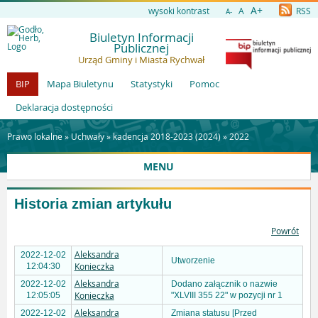
A+
wysoki kontrast
A
RSS
A-
Biuletyn Informacji
Publicznej
Urząd Gminy i Miasta Rychwał
BIP
Mapa Biuletynu
Statystyki
Pomoc
Deklaracja dostępności
Prawo lokalne »
Uchwały
»
kadencja 2018-2023 (2024)
»
2022
MENU
Historia zmian artykułu
Powrót
Aleksandra
2022-12-02
Utworzenie
Konieczka
12:04:30
Aleksandra
2022-12-02
Dodano załącznik o nazwie
Konieczka
12:05:05
"XLVIII 355 22" w pozycji nr 1
Aleksandra
2022-12-02
Zmiana statusu [Przed