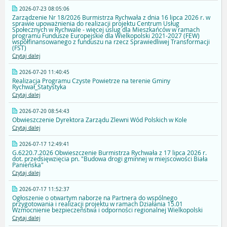
2026-07-23 08:05:06
Zarządzenie Nr 18/2026 Burmistrza Rychwała z dnia 16 lipca 2026 r. w
sprawie upoważnienia do realizacji projektu Centrum Usług
Społecznych w Rychwale - więcej uslug dla Mieszkańców w ramach
programu Fundusze Europejskie dla Wielkopolski 2021-2027 (FEW)
współfinansowanego z funduszu na rzecz Sprawiedliwej Transformacji
(FST)
Czytaj dalej
2026-07-20 11:40:45
Realizacja Programu Czyste Powietrze na terenie Gminy
Rychwał_Statystyka
Czytaj dalej
2026-07-20 08:54:43
Obwieszczenie Dyrektora Zarządu Zlewni Wód Polskich w Kole
Czytaj dalej
2026-07-17 12:49:41
G.6220.7.2026 Obwieszczenie Burmistrza Rychwała z 17 lipca 2026 r.
dot. przedsięwzięcia pn. "Budowa drogi gminnej w miejscowości Biała
Panieńska"
Czytaj dalej
2026-07-17 11:52:37
Ogłoszenie o otwartym naborze na Partnera do wspólnego
przygotowania i realizacji projektu w ramach Działania 15.01
Wzmocnienie bezpieczeństwa i odporności regionalnej Wielkopolski
Czytaj dalej