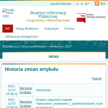
A+
wysoki kontrast
A
RSS
A-
Biuletyn Informacji
Publicznej
Urząd Gminy i Miasta Rychwał
BIP
Mapa Biuletynu
Statystyki
Pomoc
Deklaracja dostępności
Współpraca z innymi podmiotami »
Konkursy
»
2021
MENU
Historia zmian artykułu
Powrót
2021-
Marzena
12-07
Utworzenie
Grubska
15:48:12
2021-
Dodano załącznik o nazwie
Marzena
12-07
"Ogłoszenie_wspieranie_i_upowrzechnianie_rozwoju_k
Grubska
15:59:16
w pozycji nr 1