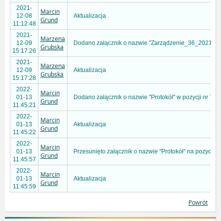
2021-
Marcin
12-08
Aktualizacja
Grund
11:12:48
2021-
Marzena
12-09
Dodano załącznik o nazwie "Zarządzenie_36_2021" w p
Grubska
15:17:26
2021-
Marzena
12-09
Aktualizacja
Grubska
15:17:28
2022-
Marcin
01-13
Dodano załącznik o nazwie "Protokół" w pozycji nr 7
Grund
11:45:21
2022-
Marcin
01-13
Aktualizacja
Grund
11:45:22
2022-
Marcin
01-13
Przesunięto załącznik o nazwie "Protokół" na pozycję n
Grund
11:45:57
2022-
Marcin
01-13
Aktualizacja
Grund
11:45:59
Powrót