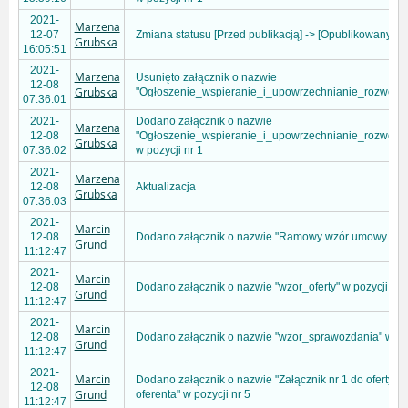
2021-
Marzena
12-07
Zmiana statusu [Przed publikacją] -> [Opublikowany]
Grubska
16:05:51
2021-
Marzena
Usunięto załącznik o nazwie
12-08
Grubska
"Ogłoszenie_wspieranie_i_upowrzechnianie_rozwoju_k
07:36:01
2021-
Dodano załącznik o nazwie
Marzena
12-08
"Ogłoszenie_wspieranie_i_upowrzechnianie_rozwoju_k
Grubska
07:36:02
w pozycji nr 1
2021-
Marzena
12-08
Aktualizacja
Grubska
07:36:03
2021-
Marcin
12-08
Dodano załącznik o nazwie "Ramowy wzór umowy 3-1" 
Grund
11:12:47
2021-
Marcin
12-08
Dodano załącznik o nazwie "wzor_oferty" w pozycji nr 
Grund
11:12:47
2021-
Marcin
12-08
Dodano załącznik o nazwie "wzor_sprawozdania" w poz
Grund
11:12:47
2021-
Marcin
Dodano załącznik o nazwie "Załącznik nr 1 do oferty 
12-08
Grund
oferenta" w pozycji nr 5
11:12:47