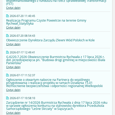
współfinansowanego z funduszu na rzecz Sprawiedliwej Transformacji
(FST)
Czytaj dalej
2026-07-20 11:40:45
Realizacja Programu Czyste Powietrze na terenie Gminy
Rychwał_Statystyka
Czytaj dalej
2026-07-20 08:54:43
Obwieszczenie Dyrektora Zarządu Zlewni Wód Polskich w Kole
Czytaj dalej
2026-07-17 12:49:41
G.6220.7.2026 Obwieszczenie Burmistrza Rychwała z 17 lipca 2026 r.
dot. przedsięwzięcia pn. "Budowa drogi gminnej w miejscowości Biała
Panieńska"
Czytaj dalej
2026-07-17 11:52:37
Ogłoszenie o otwartym naborze na Partnera do wspólnego
przygotowania i realizacji projektu w ramach Działania 15.01
Wzmocnienie bezpieczeństwa i odporności regionalnej Wielkopolski
Czytaj dalej
2026-07-17 10:58:10
Zarządzenie nr 14/2026 Burmistrza Rychwała z dnia 17 lipca 2026 roku
w sprawie ogłoszenia konkursu na stanowisko dyrektora Przedszkola
Samorządowego "Leśne Skrzaty" w Siąszycach.
Czytaj dalej