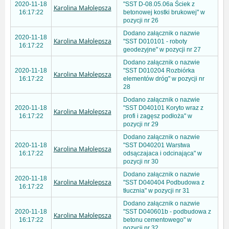
2020-11-18
"SST D-08.05.06a Ściek z
Karolina Małolepsza
16:17:22
betonowej kostki brukowej" w
pozycji nr 26
Dodano załącznik o nazwie
2020-11-18
Karolina Małolepsza
"SST D010101 - roboty
16:17:22
geodezyjne" w pozycji nr 27
Dodano załącznik o nazwie
2020-11-18
"SST D010204 Rozbiórka
Karolina Małolepsza
16:17:22
elementów dróg" w pozycji nr
28
Dodano załącznik o nazwie
2020-11-18
"SST D040101 Koryto wraz z
Karolina Małolepsza
16:17:22
profi i zagęsz podłoża" w
pozycji nr 29
Dodano załącznik o nazwie
2020-11-18
"SST D040201 Warstwa
Karolina Małolepsza
16:17:22
odsączajaca i odcinająca" w
pozycji nr 30
Dodano załącznik o nazwie
2020-11-18
Karolina Małolepsza
"SST D040404 Podbudowa z
16:17:22
tłucznia" w pozycji nr 31
Dodano załącznik o nazwie
2020-11-18
"SST D040601b - podbudowa z
Karolina Małolepsza
16:17:22
betonu cementowego" w
pozycji nr 32