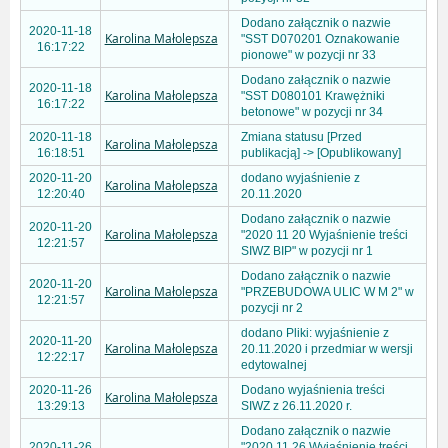
Dodano załącznik o nazwie
2020-11-18
Karolina Małolepsza
"SST D070201 Oznakowanie
16:17:22
pionowe" w pozycji nr 33
Dodano załącznik o nazwie
2020-11-18
Karolina Małolepsza
"SST D080101 Krawężniki
16:17:22
betonowe" w pozycji nr 34
2020-11-18
Zmiana statusu [Przed
Karolina Małolepsza
16:18:51
publikacją] -> [Opublikowany]
2020-11-20
dodano wyjaśnienie z
Karolina Małolepsza
12:20:40
20.11.2020
Dodano załącznik o nazwie
2020-11-20
Karolina Małolepsza
"2020 11 20 Wyjaśnienie treści
12:21:57
SIWZ BIP" w pozycji nr 1
Dodano załącznik o nazwie
2020-11-20
Karolina Małolepsza
"PRZEBUDOWA ULIC W M 2" w
12:21:57
pozycji nr 2
dodano Pliki: wyjaśnienie z
2020-11-20
Karolina Małolepsza
20.11.2020 i przedmiar w wersji
12:22:17
edytowalnej
2020-11-26
Dodano wyjaśnienia treści
Karolina Małolepsza
13:29:13
SIWZ z 26.11.2020 r.
Dodano załącznik o nazwie
2020-11-26
"2020 11 26 Wyjaśnienie treści