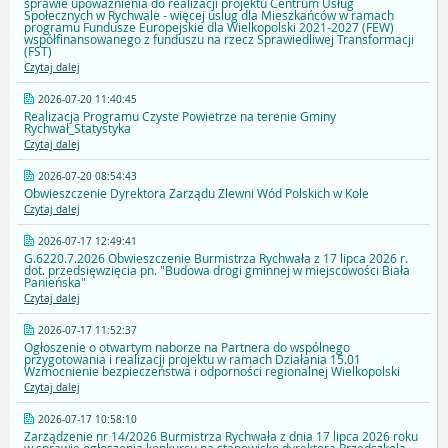
sprawie upoważnienia do realizacji projektu Centrum Usług
Społecznych w Rychwale - więcej uslug dla Mieszkańców w ramach
programu Fundusze Europejskie dla Wielkopolski 2021-2027 (FEW)
współfinansowanego z funduszu na rzecz Sprawiedliwej Transformacji
(FST)
Czytaj dalej
2026-07-20 11:40:45
Realizacja Programu Czyste Powietrze na terenie Gminy
Rychwał_Statystyka
Czytaj dalej
2026-07-20 08:54:43
Obwieszczenie Dyrektora Zarządu Zlewni Wód Polskich w Kole
Czytaj dalej
2026-07-17 12:49:41
G.6220.7.2026 Obwieszczenie Burmistrza Rychwała z 17 lipca 2026 r.
dot. przedsięwzięcia pn. "Budowa drogi gminnej w miejscowości Biała
Panieńska"
Czytaj dalej
2026-07-17 11:52:37
Ogłoszenie o otwartym naborze na Partnera do wspólnego
przygotowania i realizacji projektu w ramach Działania 15.01
Wzmocnienie bezpieczeństwa i odporności regionalnej Wielkopolski
Czytaj dalej
2026-07-17 10:58:10
Zarządzenie nr 14/2026 Burmistrza Rychwała z dnia 17 lipca 2026 roku