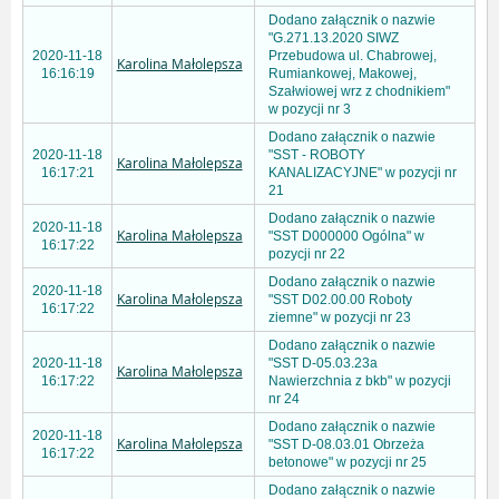
Dodano załącznik o nazwie
"G.271.13.2020 SIWZ
2020-11-18
Przebudowa ul. Chabrowej,
Karolina Małolepsza
16:16:19
Rumiankowej, Makowej,
Szałwiowej wrz z chodnikiem"
w pozycji nr 3
Dodano załącznik o nazwie
2020-11-18
"SST - ROBOTY
Karolina Małolepsza
16:17:21
KANALIZACYJNE" w pozycji nr
21
Dodano załącznik o nazwie
2020-11-18
Karolina Małolepsza
"SST D000000 Ogólna" w
16:17:22
pozycji nr 22
Dodano załącznik o nazwie
2020-11-18
Karolina Małolepsza
"SST D02.00.00 Roboty
16:17:22
ziemne" w pozycji nr 23
Dodano załącznik o nazwie
2020-11-18
"SST D-05.03.23a
Karolina Małolepsza
16:17:22
Nawierzchnia z bkb" w pozycji
nr 24
Dodano załącznik o nazwie
2020-11-18
Karolina Małolepsza
"SST D-08.03.01 Obrzeża
16:17:22
betonowe" w pozycji nr 25
Dodano załącznik o nazwie