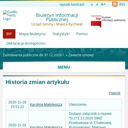
A+
wysoki kontrast
A
RSS
A-
Biuletyn Informacji
Publicznej
Urząd Gminy i Miasta Rychwał
BIP
Mapa Biuletynu
Statystyki
Pomoc
Deklaracja dostępności
Zamówienia publiczne do 31.12.2020 r. »
Zawarte umowy
MENU
Historia zmian artykułu
Powrót
2020-11-18
Karolina Małolepsza
Utworzenie
15:51:22
Dodano załącznik o nazwie
"G.271.13.2020 SIWZ
Przebudowa ul. Chabrowej,
2020-11-18
Karolina Małolepsza
Rumiankowej, Makowej,