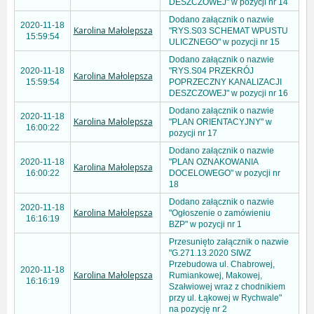
DESZCZOWEJ" w pozycji nr 14
Dodano załącznik o nazwie
2020-11-18
Karolina Małolepsza
"RYS.S03 SCHEMAT WPUSTU
15:59:54
ULICZNEGO" w pozycji nr 15
Dodano załącznik o nazwie
2020-11-18
"RYS.S04 PRZEKRÓJ
Karolina Małolepsza
15:59:54
POPRZECZNY KANALIZACJI
DESZCZOWEJ" w pozycji nr 16
Dodano załącznik o nazwie
2020-11-18
Karolina Małolepsza
"PLAN ORIENTACYJNY" w
16:00:22
pozycji nr 17
Dodano załącznik o nazwie
2020-11-18
"PLAN OZNAKOWANIA
Karolina Małolepsza
16:00:22
DOCELOWEGO" w pozycji nr
18
Dodano załącznik o nazwie
2020-11-18
Karolina Małolepsza
"Ogłoszenie o zamówieniu
16:16:19
BZP" w pozycji nr 1
Przesunięto załącznik o nazwie
"G.271.13.2020 SIWZ
Przebudowa ul. Chabrowej,
2020-11-18
Karolina Małolepsza
Rumiankowej, Makowej,
16:16:19
Szałwiowej wraz z chodnikiem
przy ul. Łąkowej w Rychwale"
na pozycję nr 2