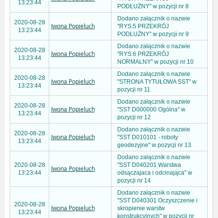
13:23:44
PODŁUŻNY" w pozycji nr 8
Dodano załącznik o nazwie
2020-08-28
Iwona Popieluch
"RYS.5 PRZEKRÓJ
13:23:44
PODŁUŻNY" w pozycji nr 9
Dodano załącznik o nazwie
2020-08-28
Iwona Popieluch
"RYS.6 PRZEKRÓJ
13:23:44
NORMALNY" w pozycji nr 10
Dodano załącznik o nazwie
2020-08-28
Iwona Popieluch
"STRONA TYTUŁOWA SST" w
13:23:44
pozycji nr 11
Dodano załącznik o nazwie
2020-08-28
Iwona Popieluch
"SST D000000 Ogólna" w
13:23:44
pozycji nr 12
Dodano załącznik o nazwie
2020-08-28
Iwona Popieluch
"SST D010101 - roboty
13:23:44
geodezyjne" w pozycji nr 13
Dodano załącznik o nazwie
2020-08-28
"SST D040201 Warstwa
Iwona Popieluch
13:23:44
odsączajaca i odcinająca" w
pozycji nr 14
Dodano załącznik o nazwie
"SST D040301 Oczyszczenie i
2020-08-28
Iwona Popieluch
skropienie warstw
13:23:44
konstrukcyjnych" w pozycji nr