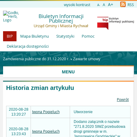
A+
wysoki kontrast
A
RSS
A-
Biuletyn Informacji
Publicznej
Urząd Gminy i Miasta Rychwał
BIP
Mapa Biuletynu
Statystyki
Pomoc
Deklaracja dostępności
Zamówienia publiczne do 31.12.2020 r. »
Zawarte umowy
MENU
Historia zmian artykułu
Powrót
2020-08-28
Iwona Popieluch
Utworzenie
13:20:27
Dodano załącznik o nazwie
"271.8.2020 SIWZ przebudowa
2020-08-28
Iwona Popieluch
drogi gminneje w m.
13:23:43
Jaroszewice Grodzieckie" w