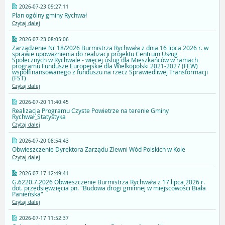
2026-07-23 09:27:11
Plan ogólny gminy Rychwał
Czytaj dalej
2026-07-23 08:05:06
Zarządzenie Nr 18/2026 Burmistrza Rychwała z dnia 16 lipca 2026 r. w
sprawie upoważnienia do realizacji projektu Centrum Usług
Społecznych w Rychwale - więcej uslug dla Mieszkańców w ramach
programu Fundusze Europejskie dla Wielkopolski 2021-2027 (FEW)
współfinansowanego z funduszu na rzecz Sprawiedliwej Transformacji
(FST)
Czytaj dalej
2026-07-20 11:40:45
Realizacja Programu Czyste Powietrze na terenie Gminy
Rychwał_Statystyka
Czytaj dalej
2026-07-20 08:54:43
Obwieszczenie Dyrektora Zarządu Zlewni Wód Polskich w Kole
Czytaj dalej
2026-07-17 12:49:41
G.6220.7.2026 Obwieszczenie Burmistrza Rychwała z 17 lipca 2026 r.
dot. przedsięwzięcia pn. "Budowa drogi gminnej w miejscowości Biała
Panieńska"
Czytaj dalej
2026-07-17 11:52:37