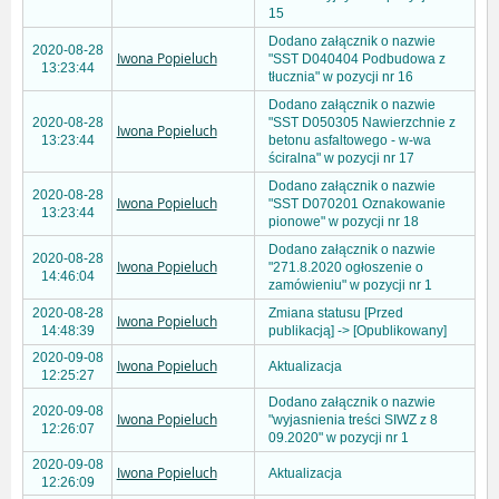
15
Dodano załącznik o nazwie
2020-08-28
Iwona Popieluch
"SST D040404 Podbudowa z
13:23:44
tłucznia" w pozycji nr 16
Dodano załącznik o nazwie
2020-08-28
"SST D050305 Nawierzchnie z
Iwona Popieluch
13:23:44
betonu asfaltowego - w-wa
ściralna" w pozycji nr 17
Dodano załącznik o nazwie
2020-08-28
Iwona Popieluch
"SST D070201 Oznakowanie
13:23:44
pionowe" w pozycji nr 18
Dodano załącznik o nazwie
2020-08-28
Iwona Popieluch
"271.8.2020 ogłoszenie o
14:46:04
zamówieniu" w pozycji nr 1
2020-08-28
Zmiana statusu [Przed
Iwona Popieluch
14:48:39
publikacją] -> [Opublikowany]
2020-09-08
Iwona Popieluch
Aktualizacja
12:25:27
Dodano załącznik o nazwie
2020-09-08
Iwona Popieluch
"wyjasnienia treści SIWZ z 8
12:26:07
09.2020" w pozycji nr 1
2020-09-08
Iwona Popieluch
Aktualizacja
12:26:09