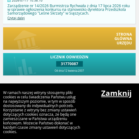
2026-07-17 10:58:10
Zarządzenie nr 14/2026 Burmistrza Rychwała z dnia 17 lipca 2026 roku
w sprawie ogłoszenia konkursu na stanowisko dyrektora Przedszkola
Samorządowego "Leśne Skrzaty" w Siąszycach.
Czytaj dalej
STRONA
GŁÓWNA
URZĘDU
LICZNIK ODWIEDZIN
31770087
Od dnia 12 kwietnia 2007
Przejdź do góry
Zamknij
W ramach naszej witryny stosujemy pliki
cookies w celu świadczenia Państwu usług
na najwyższym poziomie, w tym w sposób
dostosowany do indywidualnych potrzeb.
Urząd Gminy i Miasta Rychwał
Korzystanie z witryny bez zmiany ustawień
Plac Wolności 16, 62-570 Rychwał
dotyczących cookies oznacza, że będą one
zamieszczane w Państwa urządzeniu
końcowym. Możecie Państwo dokonać w
każdym czasie zmiany ustawień dotyczących
cookies.