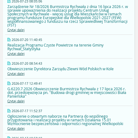
2026-07-23 08:05:06
Zarządzenie Nr 18/2026 Burmistrza Rychwała z dnia 16 lipca 2026 r. w
sprawie upoważnienia do realizacji projektu Centrum Usług
Społecznych w Rychwale - więcej uslug dla Mieszkańców w ramach
programu Fundusze Europejskie dla Wielkopolski 2021-2027 (FEW)
współfinansowanego z funduszu na rzecz Sprawiedliwej Transformacji
(FST)
Czytaj dalej
2026-07-20 11:40:45
Realizacja Programu Czyste Powietrze na terenie Gminy
Rychwał_Statystyka
Czytaj dalej
2026-07-20 08:54:43
Obwieszczenie Dyrektora Zarządu Zlewni Wód Polskich w Kole
Czytaj dalej
2026-07-17 12:49:41
G.6220.7.2026 Obwieszczenie Burmistrza Rychwała z 17 lipca 2026 r.
dot. przedsięwzięcia pn. "Budowa drogi gminnej w miejscowości Biała
Panieńska"
Czytaj dalej
2026-07-17 11:52:37
Ogłoszenie o otwartym naborze na Partnera do wspólnego
przygotowania i realizacji projektu w ramach Działania 15.01
Wzmocnienie bezpieczeństwa i odporności regionalnej Wielkopolski
Czytaj dalej