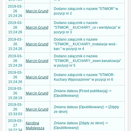
2019-03-
Dodano załącznik o nazwie "STWiOR" w
Marcin Grund
26
pozycji nr 2
15:24:26
2019-03-
Dodano załącznik o nazwie
Marcin Grund
26
"STWiOR__KUCHARY_co i wentylacja" w
15:24:26
pozycji nr 3
2019-03-
Dodano załącznik o nazwie
Marcin Grund
26
"STWiOR__KUCHARY_instalacje wod.-
15:24:26
kan." w pozycji nr 4
2019-03-
Dodano załącznik o nazwie
Marcin Grund
26
"STWiOR__KUCHARY_zewn.kanalizacja"
15:24:26
w pozycji nr 5
2019-03-
Dodano załącznik o nazwie "STWiOR-
Marcin Grund
26
Kuchary Wyposażenie" w pozycji nr 6
15:24:26
2019-03-
Zmiana statusu [Przed publikacją] ->
Marcin Grund
26
[Opublikowany]
15:28:19
2019-03-
Zmiana statusu [Opublikowany] -> [Zdjęty
Marcin Grund
26
ze stron]
15:33:03
2019-03-
Karolina
Zmiana statusu [Zdjęty ze stron] ->
27
Małolepsza
[Opublikowany]
10:22:34