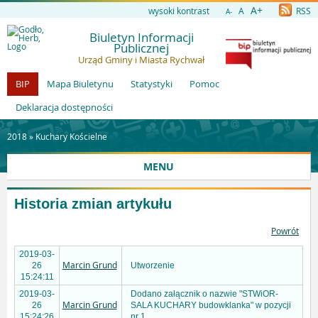
A+
wysoki kontrast
A
RSS
A-
Biuletyn Informacji
Publicznej
Urząd Gminy i Miasta Rychwał
BIP
Mapa Biuletynu
Statystyki
Pomoc
Deklaracja dostępności
2018 »
Kuchary Kościelne
MENU
Historia zmian artykułu
Powrót
2019-03-
Marcin Grund
26
Utworzenie
15:24:11
2019-03-
Dodano załącznik o nazwie "STWiOR-
Marcin Grund
26
SALA KUCHARY budowklanka" w pozycji
15:24:26
nr 1