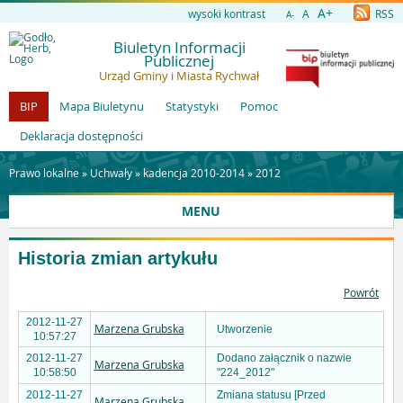
A+
wysoki kontrast
A
RSS
A-
Biuletyn Informacji
Publicznej
Urząd Gminy i Miasta Rychwał
BIP
Mapa Biuletynu
Statystyki
Pomoc
Deklaracja dostępności
Prawo lokalne »
Uchwały
»
kadencja 2010-2014
»
2012
MENU
Historia zmian artykułu
Powrót
2012-11-27
Marzena Grubska
Utworzenie
10:57:27
2012-11-27
Dodano załącznik o nazwie
Marzena Grubska
10:58:50
"224_2012"
2012-11-27
Zmiana statusu [Przed
Marzena Grubska