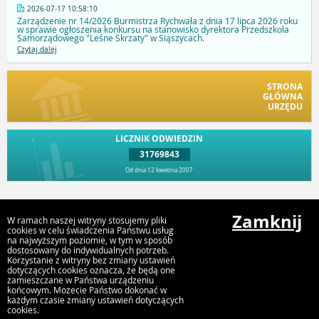
2026-07-17 10:58:10
Zarządzenie nr 14/2026 Burmistrza Rychwała z dnia 17 lipca 2026 roku
w sprawie ogłoszenia konkursu na stanowisko dyrektora Przedszkola
Samorządowego "Leśne Skrzaty" w Siąszycach.
Czytaj dalej
STRONA
GŁÓWNA
URZĘDU
LICZNIK ODWIEDZIN
31769843
Od dnia 12 kwietnia 2007
Przejdź do góry
Zamknij
W ramach naszej witryny stosujemy pliki
cookies w celu świadczenia Państwu usług
na najwyższym poziomie, w tym w sposób
dostosowany do indywidualnych potrzeb.
Urząd Gminy i Miasta Rychwał
Korzystanie z witryny bez zmiany ustawień
Plac Wolności 16, 62-570 Rychwał
dotyczących cookies oznacza, że będą one
zamieszczane w Państwa urządzeniu
końcowym. Możecie Państwo dokonać w
każdym czasie zmiany ustawień dotyczących
cookies.