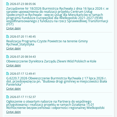
2026-07-23 08:05:06
Zarządzenie Nr 18/2026 Burmistrza Rychwała z dnia 16 lipca 2026 r. w
sprawie upoważnienia do realizacji projektu Centrum Usług
Społecznych w Rychwale - więcej uslug dla Mieszkańców w ramach
programu Fundusze Europejskie dla Wielkopolski 2021-2027 (FEW)
współfinansowanego z funduszu na rzecz Sprawiedliwej Transformacji
(FST)
Czytaj dalej
2026-07-20 11:40:45
Realizacja Programu Czyste Powietrze na terenie Gminy
Rychwał_Statystyka
Czytaj dalej
2026-07-20 08:54:43
Obwieszczenie Dyrektora Zarządu Zlewni Wód Polskich w Kole
Czytaj dalej
2026-07-17 12:49:41
G.6220.7.2026 Obwieszczenie Burmistrza Rychwała z 17 lipca 2026 r.
dot. przedsięwzięcia pn. "Budowa drogi gminnej w miejscowości Biała
Panieńska"
Czytaj dalej
2026-07-17 11:52:37
Ogłoszenie o otwartym naborze na Partnera do wspólnego
przygotowania i realizacji projektu w ramach Działania 15.01
Wzmocnienie bezpieczeństwa i odporności regionalnej Wielkopolski
Czytaj dalej