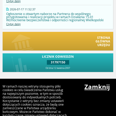
Czytaj dalej
2026-07-17 11:52:37
Ogłoszenie o otwartym naborze na Partnera do wspólnego
przygotowania i realizacji projektu w ramach Działania 15.01
Wzmocnienie bezpieczeństwa i odporności regionalnej Wielkopolski
Czytaj dalej
STRONA
GŁÓWNA
URZĘDU
LICZNIK ODWIEDZIN
31797150
Od dnia 12 kwietnia 2007
Przejdź do góry
Zamknij
W ramach naszej witryny stosujemy pliki
cookies w celu świadczenia Państwu usług
na najwyższym poziomie, w tym w sposób
dostosowany do indywidualnych potrzeb.
Urząd Gminy i Miasta Rychwał
Korzystanie z witryny bez zmiany ustawień
Plac Wolności 16, 62-570 Rychwał
dotyczących cookies oznacza, że będą one
zamieszczane w Państwa urządzeniu
końcowym. Możecie Państwo dokonać w
każdym czasie zmiany ustawień dotyczących