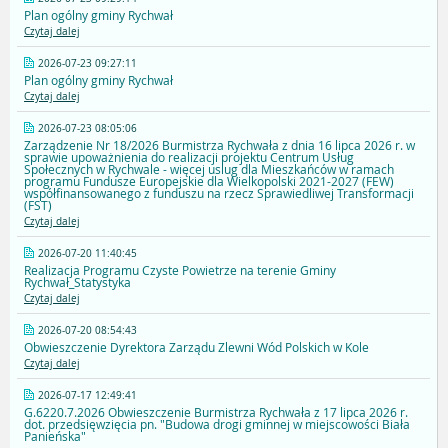
Plan ogólny gminy Rychwał
Czytaj dalej
2026-07-23 09:27:11
Plan ogólny gminy Rychwał
Czytaj dalej
2026-07-23 08:05:06
Zarządzenie Nr 18/2026 Burmistrza Rychwała z dnia 16 lipca 2026 r. w
sprawie upoważnienia do realizacji projektu Centrum Usług
Społecznych w Rychwale - więcej uslug dla Mieszkańców w ramach
programu Fundusze Europejskie dla Wielkopolski 2021-2027 (FEW)
współfinansowanego z funduszu na rzecz Sprawiedliwej Transformacji
(FST)
Czytaj dalej
2026-07-20 11:40:45
Realizacja Programu Czyste Powietrze na terenie Gminy
Rychwał_Statystyka
Czytaj dalej
2026-07-20 08:54:43
Obwieszczenie Dyrektora Zarządu Zlewni Wód Polskich w Kole
Czytaj dalej
2026-07-17 12:49:41
G.6220.7.2026 Obwieszczenie Burmistrza Rychwała z 17 lipca 2026 r.
dot. przedsięwzięcia pn. "Budowa drogi gminnej w miejscowości Biała
Panieńska"