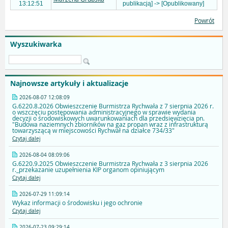
13:12:51
publikacją] -> [Opublikowany]
Powrót
Wyszukiwarka
Najnowsze artykuły i aktualizacje
2026-08-07 12:08:09
G.6220.8.2026 Obwieszczenie Burmistrza Rychwała z 7 sierpnia 2026 r.
o wszczęciu postępowania administracyjnego w sprawie wydania
decyzji o środowiskowych uwarunkowaniach dla przedsięwzięcia pn.
"Budowa naziemnych zbiorników na gaz propan wraz z infrastrukturą
towarzyszącą w miejscowości Rychwał na działce 734/33"
Czytaj dalej
2026-08-04 08:09:06
G.6220.9.2025 Obwieszczenie Burmistrza Rychwała z 3 sierpnia 2026
r._przekazanie uzupełnienia KIP organom opiniującym
Czytaj dalej
2026-07-29 11:09:14
Wykaz informacji o środowisku i jego ochronie
Czytaj dalej
2026-07-23 09:29:14