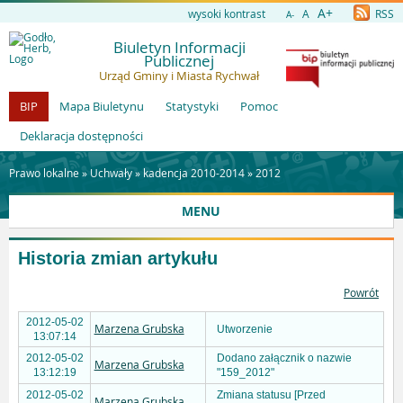
A+
wysoki kontrast
A
RSS
A-
Biuletyn Informacji
Publicznej
Urząd Gminy i Miasta Rychwał
BIP
Mapa Biuletynu
Statystyki
Pomoc
Deklaracja dostępności
Prawo lokalne »
Uchwały
»
kadencja 2010-2014
»
2012
MENU
Historia zmian artykułu
Powrót
2012-05-02
Marzena Grubska
Utworzenie
13:07:14
2012-05-02
Dodano załącznik o nazwie
Marzena Grubska
13:12:19
"159_2012"
2012-05-02
Zmiana statusu [Przed
Marzena Grubska