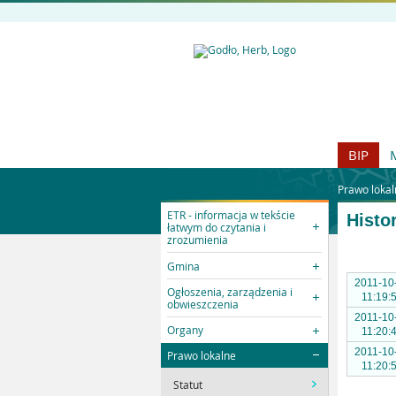
BIP
Prawo lokal
ETR - informacja w tekście
Histo
łatwym do czytania i
zrozumienia
Gmina
2011-10
Ogłoszenia, zarządzenia i
11:19:
obwieszczenia
2011-10
Organy
11:20:
2011-10
Prawo lokalne
11:20:
Statut