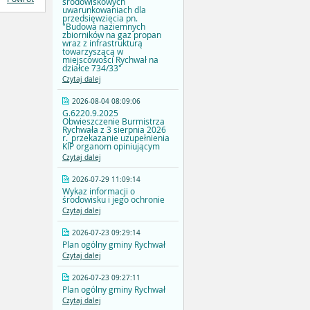
środowiskowych
uwarunkowaniach dla
przedsięwzięcia pn.
"Budowa naziemnych
zbiorników na gaz propan
wraz z infrastrukturą
towarzyszącą w
miejscowości Rychwał na
działce 734/33"
Czytaj dalej
2026-08-04 08:09:06
G.6220.9.2025
Obwieszczenie Burmistrza
Rychwała z 3 sierpnia 2026
r._przekazanie uzupełnienia
KIP organom opiniującym
Czytaj dalej
2026-07-29 11:09:14
Wykaz informacji o
środowisku i jego ochronie
Czytaj dalej
2026-07-23 09:29:14
Plan ogólny gminy Rychwał
Czytaj dalej
2026-07-23 09:27:11
Plan ogólny gminy Rychwał
Czytaj dalej