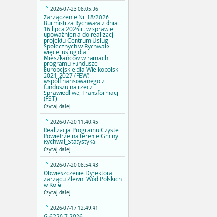
2026-07-23 08:05:06
Zarządzenie Nr 18/2026
Burmistrza Rychwała z dnia
16 lipca 2026 r. w sprawie
upoważnienia do realizacji
projektu Centrum Usług
Społecznych w Rychwale -
więcej uslug dla
Mieszkańców w ramach
programu Fundusze
Europejskie dla Wielkopolski
2021-2027 (FEW)
współfinansowanego z
funduszu na rzecz
Sprawiedliwej Transformacji
(FST)
Czytaj dalej
2026-07-20 11:40:45
Realizacja Programu Czyste
Powietrze na terenie Gminy
Rychwał_Statystyka
Czytaj dalej
2026-07-20 08:54:43
Obwieszczenie Dyrektora
Zarządu Zlewni Wód Polskich
w Kole
Czytaj dalej
2026-07-17 12:49:41
G.6220.7.2026