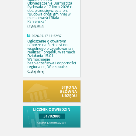
Obwieszczenie Burmistrza
Rychwała z 17 lipca 2026 r.
dot. przedsięwzięcia pn.
"Budowa drogi gminnej w
miejscowości Biała
Panieńska"
Czytaj dalej
2026-07-17 11:52:37
Ogłoszenie o otwartym
naborze na Partnera do
wspólnego przygotowania i
realizacji projektu w ramach
Działania 15.01
Wzmocnienie
bezpieczeństwa i odporności
regionalnej Wielkopolski
Czytaj dalej
STRONA
GŁÓWNA
URZĘDU
LICZNIK ODWIEDZIN
31782880
Od dnia 12 kwietnia 2007