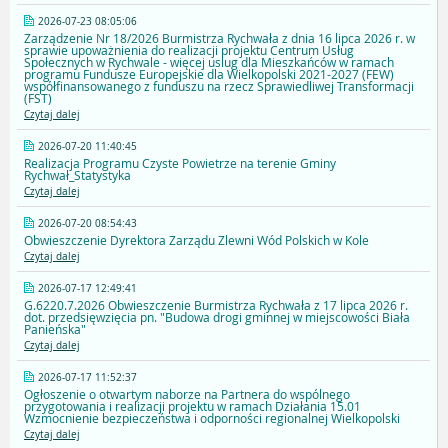
2026-07-23 08:05:06
Zarządzenie Nr 18/2026 Burmistrza Rychwała z dnia 16 lipca 2026 r. w
sprawie upoważnienia do realizacji projektu Centrum Usług
Społecznych w Rychwale - więcej uslug dla Mieszkańców w ramach
programu Fundusze Europejskie dla Wielkopolski 2021-2027 (FEW)
współfinansowanego z funduszu na rzecz Sprawiedliwej Transformacji
(FST)
Czytaj dalej
2026-07-20 11:40:45
Realizacja Programu Czyste Powietrze na terenie Gminy
Rychwał_Statystyka
Czytaj dalej
2026-07-20 08:54:43
Obwieszczenie Dyrektora Zarządu Zlewni Wód Polskich w Kole
Czytaj dalej
2026-07-17 12:49:41
G.6220.7.2026 Obwieszczenie Burmistrza Rychwała z 17 lipca 2026 r.
dot. przedsięwzięcia pn. "Budowa drogi gminnej w miejscowości Biała
Panieńska"
Czytaj dalej
2026-07-17 11:52:37
Ogłoszenie o otwartym naborze na Partnera do wspólnego
przygotowania i realizacji projektu w ramach Działania 15.01
Wzmocnienie bezpieczeństwa i odporności regionalnej Wielkopolski
Czytaj dalej