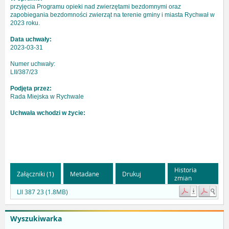
przyjęcia Programu opieki nad zwierzętami bezdomnymi oraz
zapobiegania bezdomności zwierząt na terenie gminy i miasta Rychwał w
2023 roku.
Data uchwały:
2023-03-31
Numer uchwały:
LII/387/23
Podjęta przez:
Rada Miejska w Rychwale
Uchwała wchodzi w życie:
Historia
Załączniki (1)
Metadane
Drukuj
zmian
LII 387 23 (1.8MB)
Wyszukiwarka