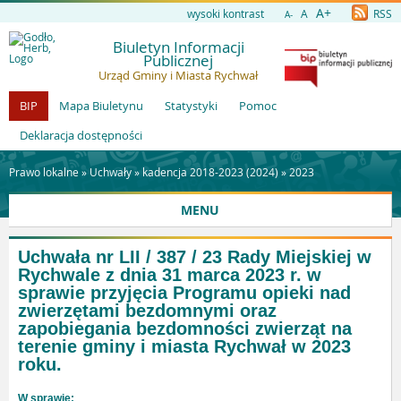
A+
wysoki kontrast
A
RSS
A-
Biuletyn Informacji
Publicznej
Urząd Gminy i Miasta Rychwał
BIP
Mapa Biuletynu
Statystyki
Pomoc
Deklaracja dostępności
Prawo lokalne »
Uchwały
»
kadencja 2018-2023 (2024)
»
2023
MENU
Uchwała nr LII / 387 / 23 Rady Miejskiej w
Rychwale z dnia 31 marca 2023 r. w
sprawie przyjęcia Programu opieki nad
zwierzętami bezdomnymi oraz
zapobiegania bezdomności zwierząt na
terenie gminy i miasta Rychwał w 2023
roku.
W sprawie: