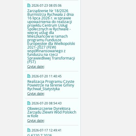
2026-07-23 08:05:06
Zarządzenie Nr 18/2026
Burmistrza Rychwała z dnia
16 lipca 2026 r. w sprawie
upoważnienia do realizacji
projektu Centrum Usług
Społecznych w Rychwale -
więcej uslug dla
Mieszkańców w ramach
programu Fundusze
Europejskie dla Wielkopolski
2021-2027 (FEW)
współfinansowanego z
funduszu na rzecz
Sprawiedliwej Transformacji
(FST)
Czytaj dalej
2026-07-20 11:40:45
Realizacja Programu Czyste
Powietrze na terenie Gminy
Rychwał_Statystyka
Czytaj dalej
2026-07-20 08:54:43
Obwieszczenie Dyrektora
Zarządu Zlewni Wód Polskich
w Kole
Czytaj dalej
2026-07-17 12:49:41
G.6220.7.2026