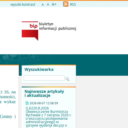
A+
wysoki kontrast
A
RSS
A-
Wyszukiwarka
Najnowsze artykuły
i 16, na
i aktualizacje
homości,
az wykaz
2026-08-07 12:08:09
G.6220.8.2026
Obwieszczenie Burmistrza
Rychwała z 7 sierpnia 2026 r.
 Gminy i
o wszczęciu postępowania
administracyjnego w
sprawie wydania decyzji o