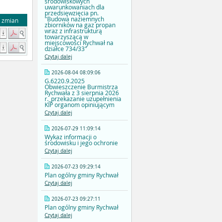
środowiskowych
uwarunkowaniach dla
przedsięwzięcia pn.
"Budowa naziemnych
a zmian
zbiorników na gaz propan
wraz z infrastrukturą
towarzyszącą w
miejscowości Rychwał na
działce 734/33"
Czytaj dalej
2026-08-04 08:09:06
G.6220.9.2025
Obwieszczenie Burmistrza
Rychwała z 3 sierpnia 2026
r._przekazanie uzupełnienia
KIP organom opiniującym
Czytaj dalej
2026-07-29 11:09:14
Wykaz informacji o
środowisku i jego ochronie
Czytaj dalej
2026-07-23 09:29:14
Plan ogólny gminy Rychwał
Czytaj dalej
2026-07-23 09:27:11
Plan ogólny gminy Rychwał
Czytaj dalej