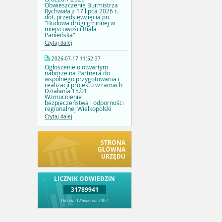
Obwieszczenie Burmistrza
Rychwała z 17 lipca 2026 r.
dot. przedsięwzięcia pn.
"Budowa drogi gminnej w
miejscowości Biała
Panieńska"
Czytaj dalej
2026-07-17 11:52:37
Ogłoszenie o otwartym
naborze na Partnera do
wspólnego przygotowania i
realizacji projektu w ramach
Działania 15.01
Wzmocnienie
bezpieczeństwa i odporności
regionalnej Wielkopolski
Czytaj dalej
STRONA
GŁÓWNA
URZĘDU
LICZNIK ODWIEDZIN
31789941
Od dnia 12 kwietnia 2007