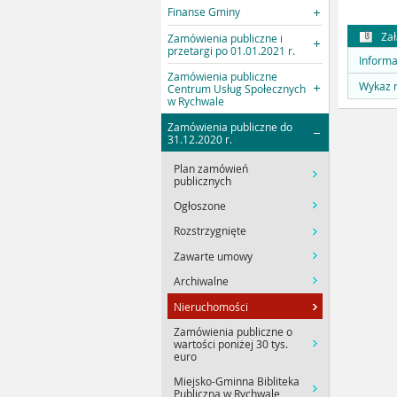
Finanse Gminy
Zał
Zamówienia publiczne i
przetargi po 01.01.2021 r.
Informa
Zamówienia publiczne
Wykaz n
Centrum Usług Społecznych
w Rychwale
Zamówienia publiczne do
31.12.2020 r.
Plan zamówień
publicznych
Ogłoszone
Rozstrzygnięte
Zawarte umowy
Archiwalne
Nieruchomości
Zamówienia publiczne o
wartości poniżej 30 tys.
euro
Miejsko-Gminna Bibliteka
Publiczna w Rychwale