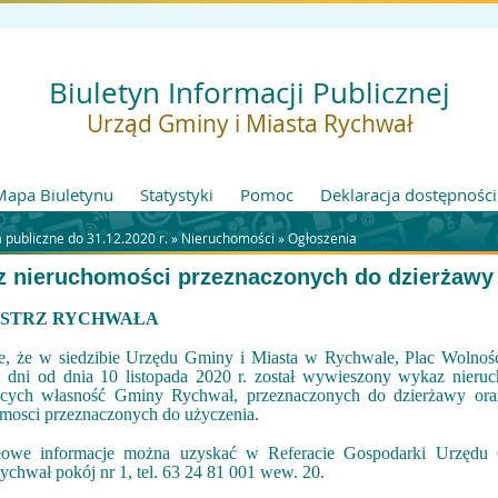
Biuletyn Informacji Publicznej
Urząd Gminy i Miasta Rychwał
Mapa Biuletynu
Statystyki
Pomoc
Deklaracja dostępności
publiczne do 31.12.2020 r. »
Nieruchomości
»
Ogłoszenia
 nieruchomości przeznaczonych do dzierżawy
STRZ RYCHWAŁA
e, że w siedzibie Urzędu Gminy i Miasta w Rychwale, Plac Wolnośc
 dni od dnia 10 listopada 2020 r. został wywieszony wykaz nieruc
ących własność Gminy Rychwał, przeznaczonych do dzierżawy or
mosci przeznaczonych do użyczenia.
łowe informacje można uzyskać w Referacie Gospodarki Urzędu
ychwał pokój nr 1, tel. 63 24 81 001 wew. 20.