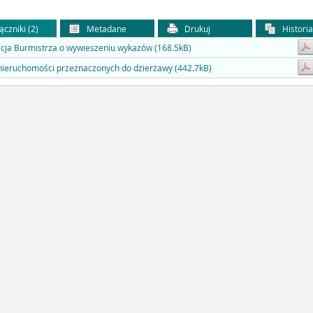
ączniki (2)
Metadane
Drukuj
Histori
cja Burmistrza o wywieszeniu wykazów (168.5kB)
ieruchomości przeznaczonych do dzierżawy (442.7kB)