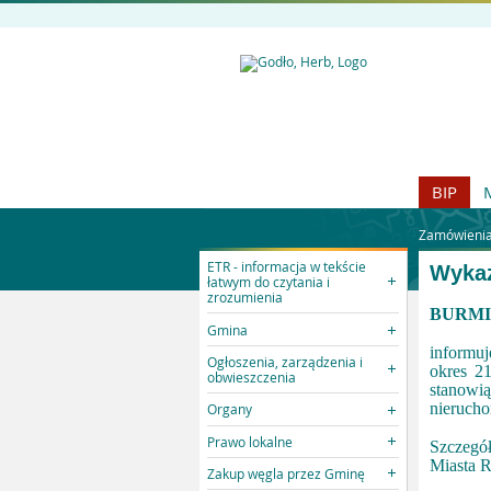
BIP
Zamówienia 
ETR - informacja w tekście
Wykaz
łatwym do czytania i
zrozumienia
BURMI
Gmina
informuj
Ogłoszenia, zarządzenia i
okres 21
obwieszczenia
stanowi
nierucho
Organy
Prawo lokalne
Szczegó
Miasta R
Zakup węgla przez Gminę