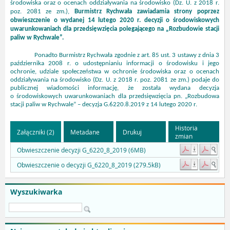
środowiska oraz o ocenach oddziaływania na środowisko (Dz. U. z 2018 r.
poz. 2081 ze zm.),
Burmistrz Rychwała zawiadamia strony poprzez
obwieszczenie o wydanej 14 lutego 2020 r. decyzji o środowiskowych
uwarunkowaniach dla przedsięwzięcia polegającego na „Rozbudowie stacji
paliw w Rychwale”.
Ponadto Burmistrz Rychwała zgodnie z art. 85 ust. 3 ustawy z dnia 3
października 2008 r. o udostępnianiu informacji o środowisku i jego
ochronie, udziale społeczeństwa w ochronie środowiska oraz o ocenach
oddziaływania na środowisko (Dz. U. z 2018 r. poz. 2081 ze zm.) podaje do
publicznej wiadomości informację, że została wydana decyzja
o środowiskowych uwarunkowaniach dla przedsięwzięcia pn. „
Rozbudowa
stacji paliw w Rychwale
” – decyzja G.6220.8.2019 z 14 lutego 2020 r
.
Historia
Załączniki (2)
Metadane
Drukuj
zmian
Obwieszczenie decyzji G_6220_8_2019 (6MB)
Obwieszczenie o decyzji G_6220_8_2019 (279.5kB)
Wyszukiwarka