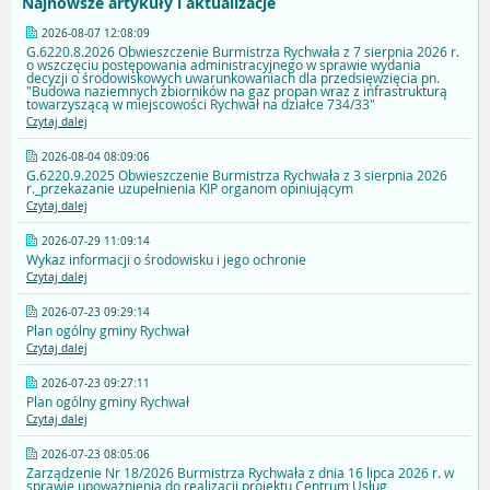
Najnowsze artykuły i aktualizacje
2026-08-07 12:08:09
G.6220.8.2026 Obwieszczenie Burmistrza Rychwała z 7 sierpnia 2026 r.
o wszczęciu postępowania administracyjnego w sprawie wydania
decyzji o środowiskowych uwarunkowaniach dla przedsięwzięcia pn.
"Budowa naziemnych zbiorników na gaz propan wraz z infrastrukturą
towarzyszącą w miejscowości Rychwał na działce 734/33"
Czytaj dalej
2026-08-04 08:09:06
G.6220.9.2025 Obwieszczenie Burmistrza Rychwała z 3 sierpnia 2026
r._przekazanie uzupełnienia KIP organom opiniującym
Czytaj dalej
2026-07-29 11:09:14
Wykaz informacji o środowisku i jego ochronie
Czytaj dalej
2026-07-23 09:29:14
Plan ogólny gminy Rychwał
Czytaj dalej
2026-07-23 09:27:11
Plan ogólny gminy Rychwał
Czytaj dalej
2026-07-23 08:05:06
Zarządzenie Nr 18/2026 Burmistrza Rychwała z dnia 16 lipca 2026 r. w
sprawie upoważnienia do realizacji projektu Centrum Usług