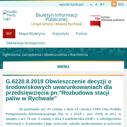
A+
wysoki kontrast
A
RSS
A-
Biuletyn Informacji
Publicznej
Urząd Gminy i Miasta Rychwał
BIP
Mapa Biuletynu
Statystyki
Pomoc
Deklaracja dostępności
Ogłoszenia, zarządzenia i obwieszczenia »
Burmistrza
MENU
G.6220.8.2019 Obwieszczenie decyzji o
środowiskowych uwarunkowaniach dla
przedsięwzięcia pn."Rozbudowa stacji
paliw w Rychwale"
Na podstawie art. 49 ustawy z dnia 14 czerwca 1960 roku Kodeks
Postępowania Administracyjnego (Dz. U. z 2018 r. poz. 2096 ze zm.), w
związku z art. 74 ust. 3 ustawy z dnia 3 października 2008 r. o udostępnianiu
informacji o środowisku i jego ochronie, udziale społeczeństwa w ochronie