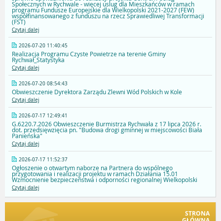
Społecznych w Rychwale - więcej uslug dla Mieszkańców w ramach
programu Fundusze Europejskie dla Wielkopolski 2021-2027 (FEW)
współfinansowanego z funduszu na rzecz Sprawiedliwej Transformacji
(FST)
Czytaj dalej
2026-07-20 11:40:45
Realizacja Programu Czyste Powietrze na terenie Gminy
Rychwał_Statystyka
Czytaj dalej
2026-07-20 08:54:43
Obwieszczenie Dyrektora Zarządu Zlewni Wód Polskich w Kole
Czytaj dalej
2026-07-17 12:49:41
G.6220.7.2026 Obwieszczenie Burmistrza Rychwała z 17 lipca 2026 r.
dot. przedsięwzięcia pn. "Budowa drogi gminnej w miejscowości Biała
Panieńska"
Czytaj dalej
2026-07-17 11:52:37
Ogłoszenie o otwartym naborze na Partnera do wspólnego
przygotowania i realizacji projektu w ramach Działania 15.01
Wzmocnienie bezpieczeństwa i odporności regionalnej Wielkopolski
Czytaj dalej
STRONA
GŁÓWNA