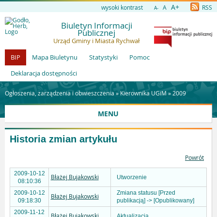
A+
wysoki kontrast
A
RSS
A-
Biuletyn Informacji
Publicznej
Urząd Gminy i Miasta Rychwał
BIP
Mapa Biuletynu
Statystyki
Pomoc
Deklaracja dostępności
Ogłoszenia, zarządzenia i obwieszczenia »
Kierownika UGiM
»
2009
MENU
Historia zmian artykułu
Powrót
2009-10-12
Błażej Bujakowski
Utworzenie
08:10:36
2009-10-12
Zmiana statusu [Przed
Błażej Bujakowski
09:18:30
publikacją] -> [Opublikowany]
2009-11-12
Błażej Bujakowski
Aktualizacja