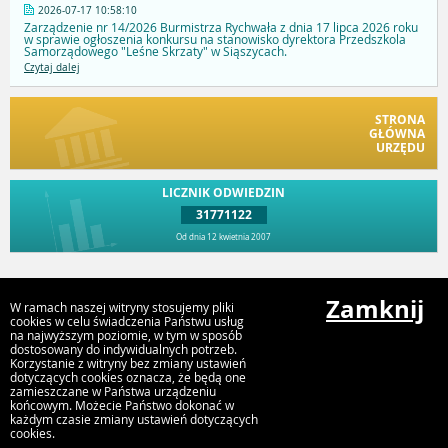
2026-07-17 10:58:10
Zarządzenie nr 14/2026 Burmistrza Rychwała z dnia 17 lipca 2026 roku
w sprawie ogłoszenia konkursu na stanowisko dyrektora Przedszkola
Samorządowego "Leśne Skrzaty" w Siąszycach.
Czytaj dalej
STRONA
GŁÓWNA
URZĘDU
LICZNIK ODWIEDZIN
31771122
Od dnia 12 kwietnia 2007
Przejdź do góry
Zamknij
W ramach naszej witryny stosujemy pliki
cookies w celu świadczenia Państwu usług
na najwyższym poziomie, w tym w sposób
dostosowany do indywidualnych potrzeb.
Urząd Gminy i Miasta Rychwał
Korzystanie z witryny bez zmiany ustawień
Plac Wolności 16, 62-570 Rychwał
dotyczących cookies oznacza, że będą one
zamieszczane w Państwa urządzeniu
końcowym. Możecie Państwo dokonać w
każdym czasie zmiany ustawień dotyczących
cookies.