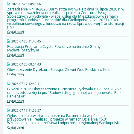
2026-07-23 08:05:06
Zarządzenie Nr 18/2026 Burmistrza Rychwała z dnia 16 lipca 2026 r. w
sprawie upoważnienia do realizacji projektu Centrum Usług
Społecznych w Rychwale - więcej uslug dla Mieszkańców w ramach
programu Fundusze Europejskie dla Wielkopolski 2021-2027 (FEW)
współfinansowanego z funduszu na rzecz Sprawiedliwej Transformacji
(FST)
Czytaj dalej
2026-07-20 11:40:45
Realizacja Programu Czyste Powietrze na terenie Gminy
Rychwał_Statystyka
Czytaj dalej
2026-07-20 08:54:43
Obwieszczenie Dyrektora Zarządu Zlewni Wód Polskich w Kole
Czytaj dalej
2026-07-17 12:49:41
G.6220.7.2026 Obwieszczenie Burmistrza Rychwała z 17 lipca 2026 r.
dot. przedsięwzięcia pn. "Budowa drogi gminnej w miejscowości Biała
Panieńska"
Czytaj dalej
2026-07-17 11:52:37
Ogłoszenie o otwartym naborze na Partnera do wspólnego
przygotowania i realizacji projektu w ramach Działania 15.01
Wzmocnienie bezpieczeństwa i odporności regionalnej Wielkopolski
Czytaj dalej