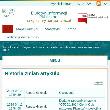
A+
wysoki kontrast
A
RSS
A-
Biuletyn Informacji
Publicznej
Urząd Gminy i Miasta Rychwał
BIP
Mapa Biuletynu
Statystyki
Pomoc
Deklaracja dostępności
Współpraca z innymi podmiotami »
Zadania publiczne poza konkursem
»
2024
MENU
Historia zmian artykułu
Powrót
2024-04-11
Renata Grzelak
Utworzenie
12:54:39
Dodano załącznik o nazwie
2024-04-11
"O.525.1.2024 Oferta Klub
Renata Grzelak
12:54:58
muzyvzny Piwnica" w pozycji nr