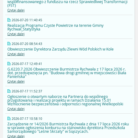
współfinansowanego z funduszu na rzecz Sprawiedliwej Transformacji
(FST)
Czytaj dalej
2026-07-20 11:40:45
Realizacja Programu Czyste Powietrze na terenie Gminy
Rychwał_Statystyka
Czytaj dalej
2026-07-20 08:54:43
Obwieszczenie Dyrektora Zarządu Zlewni Wód Polskich w Kole
Czytaj dalej
2026-07-17 12:49:41
G.6220.7.2026 Obwieszczenie Burmistrza Rychwała z 17 lipca 2026 r.
dot. przedsięwzięcia pn. "Budowa drogi gminnej w miejscowości Biała
Panieńska"
Czytaj dalej
2026-07-17 11:52:37
Ogłoszenie o otwartym naborze na Partnera do wspólnego
przygotowania i realizacji projektu w ramach Działania 15.01
Wzmocnienie bezpieczeństwa i odporności regionalnej Wielkopolski
Czytaj dalej
2026-07-17 10:58:10
Zarządzenie nr 14/2026 Burmistrza Rychwała z dnia 17 lipca 2026 roku
w sprawie ogłoszenia konkursu na stanowisko dyrektora Przedszkola
Samorządowego "Leśne Skrzaty" w Siąszycach.
Czytaj dalej