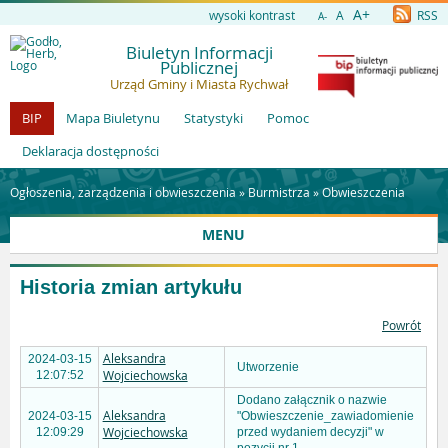
A+
wysoki kontrast
A
RSS
A-
Biuletyn Informacji
Publicznej
Urząd Gminy i Miasta Rychwał
BIP
Mapa Biuletynu
Statystyki
Pomoc
Deklaracja dostępności
Ogłoszenia, zarządzenia i obwieszczenia »
Burmistrza
»
Obwieszczenia
MENU
Historia zmian artykułu
Powrót
Aleksandra
2024-03-15
Utworzenie
Wojciechowska
12:07:52
Dodano załącznik o nazwie
Aleksandra
2024-03-15
"Obwieszczenie_zawiadomienie
Wojciechowska
12:09:29
przed wydaniem decyzji" w