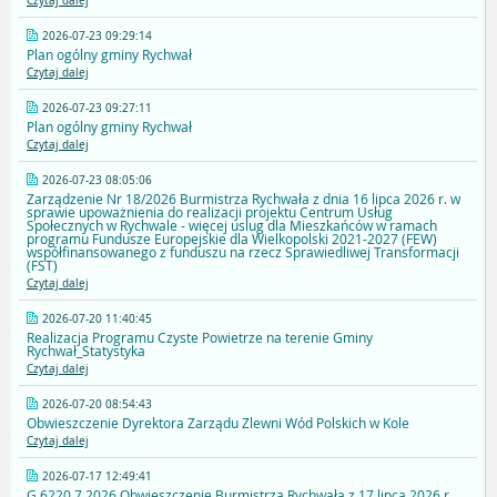
Czytaj dalej
2026-07-23 09:29:14
Plan ogólny gminy Rychwał
Czytaj dalej
2026-07-23 09:27:11
Plan ogólny gminy Rychwał
Czytaj dalej
2026-07-23 08:05:06
Zarządzenie Nr 18/2026 Burmistrza Rychwała z dnia 16 lipca 2026 r. w
sprawie upoważnienia do realizacji projektu Centrum Usług
Społecznych w Rychwale - więcej uslug dla Mieszkańców w ramach
programu Fundusze Europejskie dla Wielkopolski 2021-2027 (FEW)
współfinansowanego z funduszu na rzecz Sprawiedliwej Transformacji
(FST)
Czytaj dalej
2026-07-20 11:40:45
Realizacja Programu Czyste Powietrze na terenie Gminy
Rychwał_Statystyka
Czytaj dalej
2026-07-20 08:54:43
Obwieszczenie Dyrektora Zarządu Zlewni Wód Polskich w Kole
Czytaj dalej
2026-07-17 12:49:41
G.6220.7.2026 Obwieszczenie Burmistrza Rychwała z 17 lipca 2026 r.