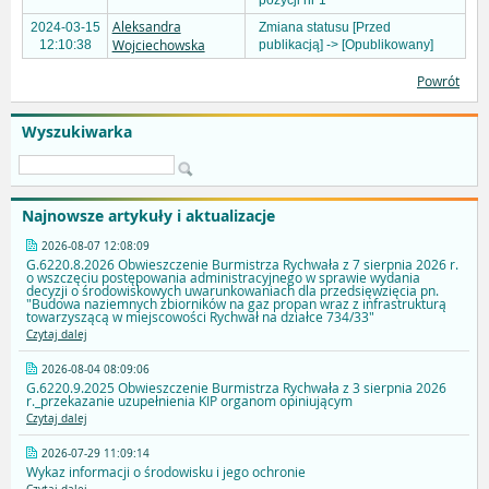
pozycji nr 1
Aleksandra
2024-03-15
Zmiana statusu [Przed
Wojciechowska
12:10:38
publikacją] -> [Opublikowany]
Powrót
Wyszukiwarka
Najnowsze artykuły i aktualizacje
2026-08-07 12:08:09
G.6220.8.2026 Obwieszczenie Burmistrza Rychwała z 7 sierpnia 2026 r.
o wszczęciu postępowania administracyjnego w sprawie wydania
decyzji o środowiskowych uwarunkowaniach dla przedsięwzięcia pn.
"Budowa naziemnych zbiorników na gaz propan wraz z infrastrukturą
towarzyszącą w miejscowości Rychwał na działce 734/33"
Czytaj dalej
2026-08-04 08:09:06
G.6220.9.2025 Obwieszczenie Burmistrza Rychwała z 3 sierpnia 2026
r._przekazanie uzupełnienia KIP organom opiniującym
Czytaj dalej
2026-07-29 11:09:14
Wykaz informacji o środowisku i jego ochronie