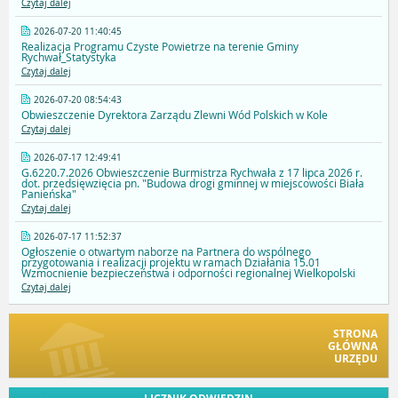
Czytaj dalej
2026-07-20 11:40:45
Realizacja Programu Czyste Powietrze na terenie Gminy
Rychwał_Statystyka
Czytaj dalej
2026-07-20 08:54:43
Obwieszczenie Dyrektora Zarządu Zlewni Wód Polskich w Kole
Czytaj dalej
2026-07-17 12:49:41
G.6220.7.2026 Obwieszczenie Burmistrza Rychwała z 17 lipca 2026 r.
dot. przedsięwzięcia pn. "Budowa drogi gminnej w miejscowości Biała
Panieńska"
Czytaj dalej
2026-07-17 11:52:37
Ogłoszenie o otwartym naborze na Partnera do wspólnego
przygotowania i realizacji projektu w ramach Działania 15.01
Wzmocnienie bezpieczeństwa i odporności regionalnej Wielkopolski
Czytaj dalej
STRONA
GŁÓWNA
URZĘDU