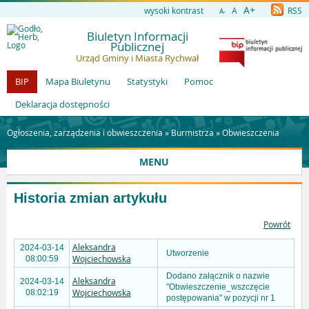
A+
wysoki kontrast
A
RSS
A-
Biuletyn Informacji
Publicznej
Urząd Gminy i Miasta Rychwał
BIP
Mapa Biuletynu
Statystyki
Pomoc
Deklaracja dostępności
Ogłoszenia, zarządzenia i obwieszczenia »
Burmistrza
»
Obwieszczenia
MENU
Historia zmian artykułu
Powrót
Aleksandra
2024-03-14
Utworzenie
Wojciechowska
08:00:59
Dodano załącznik o nazwie
Aleksandra
2024-03-14
"Obwieszczenie_wszczęcie
Wojciechowska
08:02:19
postępowania" w pozycji nr 1