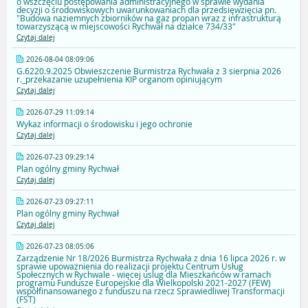
o wszczęciu postępowania administracyjnego w sprawie wydania
decyzji o środowiskowych uwarunkowaniach dla przedsięwzięcia pn.
"Budowa naziemnych zbiorników na gaz propan wraz z infrastrukturą
towarzyszącą w miejscowości Rychwał na działce 734/33"
Czytaj dalej
2026-08-04 08:09:06
G.6220.9.2025 Obwieszczenie Burmistrza Rychwała z 3 sierpnia 2026
r._przekazanie uzupełnienia KIP organom opiniującym
Czytaj dalej
2026-07-29 11:09:14
Wykaz informacji o środowisku i jego ochronie
Czytaj dalej
2026-07-23 09:29:14
Plan ogólny gminy Rychwał
Czytaj dalej
2026-07-23 09:27:11
Plan ogólny gminy Rychwał
Czytaj dalej
2026-07-23 08:05:06
Zarządzenie Nr 18/2026 Burmistrza Rychwała z dnia 16 lipca 2026 r. w
sprawie upoważnienia do realizacji projektu Centrum Usług
Społecznych w Rychwale - więcej uslug dla Mieszkańców w ramach
programu Fundusze Europejskie dla Wielkopolski 2021-2027 (FEW)
współfinansowanego z funduszu na rzecz Sprawiedliwej Transformacji
(FST)