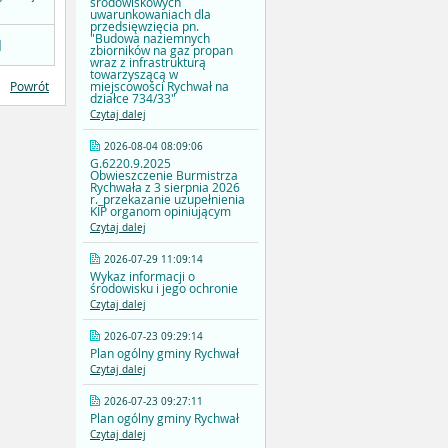
środowiskowych
uwarunkowaniach dla
przedsięwzięcia pn.
"Budowa naziemnych
]
zbiorników na gaz propan
wraz z infrastrukturą
towarzyszącą w
miejscowości Rychwał na
Powrót
działce 734/33"
Czytaj dalej
2026-08-04 08:09:06
G.6220.9.2025
Obwieszczenie Burmistrza
Rychwała z 3 sierpnia 2026
r._przekazanie uzupełnienia
KIP organom opiniującym
Czytaj dalej
2026-07-29 11:09:14
Wykaz informacji o
środowisku i jego ochronie
Czytaj dalej
2026-07-23 09:29:14
Plan ogólny gminy Rychwał
Czytaj dalej
2026-07-23 09:27:11
Plan ogólny gminy Rychwał
Czytaj dalej