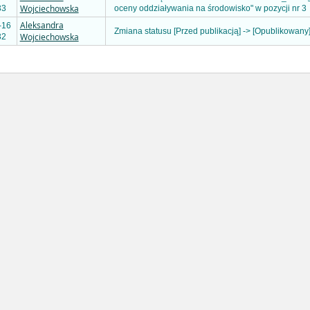
Wojciechowska
33
oceny oddziaływania na środowisko" w pozycji nr 3
Aleksandra
-16
Zmiana statusu [Przed publikacją] -> [Opublikowany
Wojciechowska
32