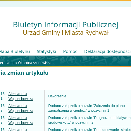
Biuletyn Informacji Publicznej
Urząd Gminy i Miasta Rychwał
Mapa Biuletynu
Statystyki
Pomoc
Deklaracja dostępności
teresanta »
Ochrona środowiska
ria zmian artykułu
Aleksandra
-16
Utworzenie
Wojciechowska
51
Aleksandra
-16
Dodano załącznik o nazwie "Założenia do planu
Wojciechowska
33
zaopatrzenia w ciepło..." w pozycji nr 1
Aleksandra
-16
Dodano załącznik o nazwie "Prognoza oddziaływan
Wojciechowska
33
środowisko ..." w pozycji nr 2
Aleksandra
-16
Dodano załącznik o nazwie "Podsumowanie_strateg