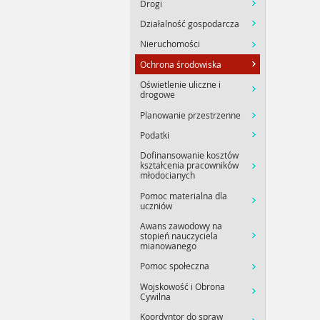
Drogi
Działalność gospodarcza
Nieruchomości
Ochrona środowiska
Oświetlenie uliczne i
drogowe
Planowanie przestrzenne
Podatki
Dofinansowanie kosztów
kształcenia pracowników
młodocianych
Pomoc materialna dla
uczniów
Awans zawodowy na
stopień nauczyciela
mianowanego
Pomoc społeczna
Wojskowość i Obrona
Cywilna
Koordyntor do spraw