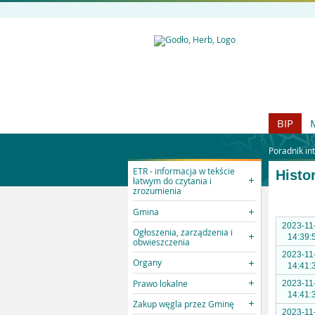
BIP
Poradnik in
ETR - informacja w tekście
Histo
łatwym do czytania i
zrozumienia
Gmina
2023-11
Ogłoszenia, zarządzenia i
14:39:
obwieszczenia
2023-11
Organy
14:41:
Prawo lokalne
2023-11
14:41:
Zakup węgla przez Gminę
2023-11