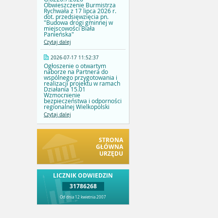
Obwieszczenie Burmistrza
Rychwała z 17 lipca 2026 r.
dot. przedsięwzięcia pn.
"Budowa drogi gminnej w
miejscowości Biała
Panieńska"
Czytaj dalej
2026-07-17 11:52:37
Ogłoszenie o otwartym
naborze na Partnera do
wspólnego przygotowania i
realizacji projektu w ramach
Działania 15.01
Wzmocnienie
bezpieczeństwa i odporności
regionalnej Wielkopolski
Czytaj dalej
STRONA
GŁÓWNA
URZĘDU
LICZNIK ODWIEDZIN
31786268
Od dnia 12 kwietnia 2007