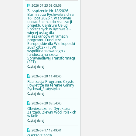
2026-07-23 08:05:06
Zarządzenie Nr 18/2026
Burmistrza Rychwała z dnia
16 lipca 2026 r. w sprawie
upoważnienia do realizacji
projektu Centrum Usług
Społecznych w Rychwale -
więcej uslug dla
Mieszkańców w ramach
programu Fundusze
Europejskie dla Wielkopolski
2021-2027 (FEW)
współfinansowanego z
funduszu na rzecz
Sprawiedliwej Transformacji
(FST)
Czytaj dalej
2026-07-20 11:40:45
Realizacja Programu Czyste
Powietrze na terenie Gminy
Rychwał_Statystyka
Czytaj dalej
2026-07-20 08:54:43
Obwieszczenie Dyrektora
Zarządu Zlewni Wód Polskich
w Kole
Czytaj dalej
2026-07-17 12:49:41
G.6220.7.2026