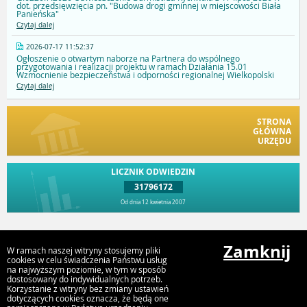
dot. przedsięwzięcia pn. "Budowa drogi gminnej w miejscowości Biała
Panieńska"
Czytaj dalej
2026-07-17 11:52:37
Ogłoszenie o otwartym naborze na Partnera do wspólnego
przygotowania i realizacji projektu w ramach Działania 15.01
Wzmocnienie bezpieczeństwa i odporności regionalnej Wielkopolski
Czytaj dalej
STRONA
GŁÓWNA
URZĘDU
LICZNIK ODWIEDZIN
31796172
Od dnia 12 kwietnia 2007
Przejdź do góry
Zamknij
W ramach naszej witryny stosujemy pliki
cookies w celu świadczenia Państwu usług
na najwyższym poziomie, w tym w sposób
dostosowany do indywidualnych potrzeb.
Urząd Gminy i Miasta Rychwał
Korzystanie z witryny bez zmiany ustawień
Plac Wolności 16, 62-570 Rychwał
dotyczących cookies oznacza, że będą one