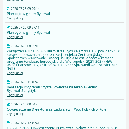
2026-07-23 09:29:14
Plan ogólny gminy Rychwał
Czytaj dalej
2026-07-23 09:27:11
Plan ogólny gminy Rychwał
Czytaj dalej
2026-07-23 08:05:06
Zarządzenie Nr 18/2026 Burmistrza Rychwała z dnia 16 lipca 2026 r. w
sprawie upoważnienia do realizacji projektu Centrum Usług
Społecznych w Rychwale - więcej uslug dla Mieszkańców w ramach
programu Fundusze Europejskie dla Wielkopolski 2021-2027 (FEW)
współfinansowanego z funduszu na rzecz Sprawiedliwej Transformacji
(FST)
Czytaj dalej
2026-07-20 11:40:45
Realizacja Programu Czyste Powietrze na terenie Gminy
Rychwał_Statystyka
Czytaj dalej
2026-07-20 08:54:43
Obwieszczenie Dyrektora Zarządu Zlewni Wód Polskich w Kole
Czytaj dalej
2026-07-17 12:49:41
G.6220.7.2026 Obwieszczenie Burmistrza Rychwała z 17 lipca 2026 r.