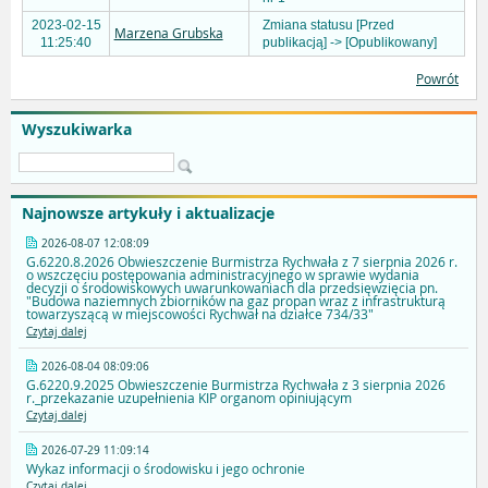
2023-02-15
Zmiana statusu [Przed
Marzena Grubska
11:25:40
publikacją] -> [Opublikowany]
Powrót
Wyszukiwarka
Najnowsze artykuły i aktualizacje
2026-08-07 12:08:09
G.6220.8.2026 Obwieszczenie Burmistrza Rychwała z 7 sierpnia 2026 r.
o wszczęciu postępowania administracyjnego w sprawie wydania
decyzji o środowiskowych uwarunkowaniach dla przedsięwzięcia pn.
"Budowa naziemnych zbiorników na gaz propan wraz z infrastrukturą
towarzyszącą w miejscowości Rychwał na działce 734/33"
Czytaj dalej
2026-08-04 08:09:06
G.6220.9.2025 Obwieszczenie Burmistrza Rychwała z 3 sierpnia 2026
r._przekazanie uzupełnienia KIP organom opiniującym
Czytaj dalej
2026-07-29 11:09:14
Wykaz informacji o środowisku i jego ochronie
Czytaj dalej