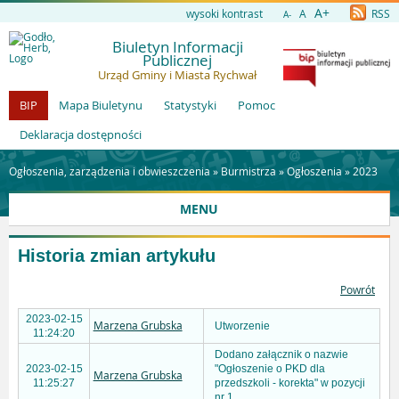
A+
wysoki kontrast
A
RSS
A-
Biuletyn Informacji
Publicznej
Urząd Gminy i Miasta Rychwał
BIP
Mapa Biuletynu
Statystyki
Pomoc
Deklaracja dostępności
Ogłoszenia, zarządzenia i obwieszczenia »
Burmistrza
»
Ogłoszenia
»
2023
MENU
Historia zmian artykułu
Powrót
2023-02-15
Marzena Grubska
Utworzenie
11:24:20
Dodano załącznik o nazwie
2023-02-15
"Ogłoszenie o PKD dla
Marzena Grubska
11:25:27
przedszkoli - korekta" w pozycji
nr 1