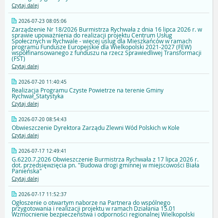
Czytaj dalej
2026-07-23 08:05:06
Zarządzenie Nr 18/2026 Burmistrza Rychwała z dnia 16 lipca 2026 r. w
sprawie upoważnienia do realizacji projektu Centrum Usług
Społecznych w Rychwale - więcej uslug dla Mieszkańców w ramach
programu Fundusze Europejskie dla Wielkopolski 2021-2027 (FEW)
współfinansowanego z funduszu na rzecz Sprawiedliwej Transformacji
(FST)
Czytaj dalej
2026-07-20 11:40:45
Realizacja Programu Czyste Powietrze na terenie Gminy
Rychwał_Statystyka
Czytaj dalej
2026-07-20 08:54:43
Obwieszczenie Dyrektora Zarządu Zlewni Wód Polskich w Kole
Czytaj dalej
2026-07-17 12:49:41
G.6220.7.2026 Obwieszczenie Burmistrza Rychwała z 17 lipca 2026 r.
dot. przedsięwzięcia pn. "Budowa drogi gminnej w miejscowości Biała
Panieńska"
Czytaj dalej
2026-07-17 11:52:37
Ogłoszenie o otwartym naborze na Partnera do wspólnego
przygotowania i realizacji projektu w ramach Działania 15.01
Wzmocnienie bezpieczeństwa i odporności regionalnej Wielkopolski