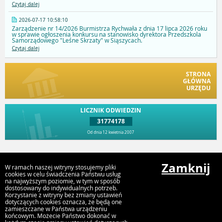
Czytaj dalej
2026-07-17 10:58:10
Zarządzenie nr 14/2026 Burmistrza Rychwała z dnia 17 lipca 2026 roku
w sprawie ogłoszenia konkursu na stanowisko dyrektora Przedszkola
Samorządowego "Leśne Skrzaty" w Siąszycach.
Czytaj dalej
STRONA
GŁÓWNA
URZĘDU
LICZNIK ODWIEDZIN
31774178
Od dnia 12 kwietnia 2007
Przejdź do góry
Zamknij
W ramach naszej witryny stosujemy pliki
cookies w celu świadczenia Państwu usług
na najwyższym poziomie, w tym w sposób
dostosowany do indywidualnych potrzeb.
Urząd Gminy i Miasta Rychwał
Korzystanie z witryny bez zmiany ustawień
Plac Wolności 16, 62-570 Rychwał
dotyczących cookies oznacza, że będą one
zamieszczane w Państwa urządzeniu
końcowym. Możecie Państwo dokonać w