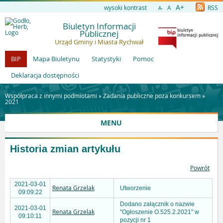
A+
wysoki kontrast
A
RSS
A-
Biuletyn Informacji
Publicznej
Urząd Gminy i Miasta Rychwał
BIP
Mapa Biuletynu
Statystyki
Pomoc
Deklaracja dostępności
Współpraca z innymi podmiotami »
Zadania publiczne poza konkursem
»
2021
MENU
Historia zmian artykułu
Powrót
2021-03-01
Renata Grzelak
Utworzenie
09:09:22
Dodano załącznik o nazwie
2021-03-01
Renata Grzelak
"Ogłoszenie O.525.2.2021" w
09:10:11
pozycji nr 1