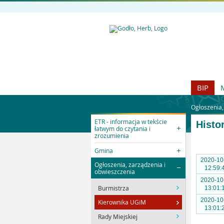
BIP
Ogłoszenia,
ETR - informacja w tekście
Histo
łatwym do czytania i
zrozumienia
Gmina
2020-10
Ogłoszenia, zarządzenia i
12:59:
obwieszczenia
2020-10
Burmistrza
13:01:
2020-10
Kierownika UGiM
13:01:
Rady Miejskiej