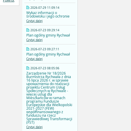
Powrót
2026-07-29 11:09:14
Wykaz informacji o
środowisku i jego ochronie
Czytaj dalej
2026-07-23 09:29:14
Plan ogólny gminy Rychwał
Czytaj dalej
2026-07-23 09:27:11
Plan ogólny gminy Rychwał
Czytaj dalej
2026-07-23 08:05:06
Zarządzenie Nr 18/2026
Burmistrza Rychwała z dnia
16 lipca 2026 r. w sprawie
upoważnienia do realizacji
projektu Centrum Usług
Społecznych w Rychwale -
więcej uslug dla
Mieszkańców w ramach
programu Fundusze
Europejskie dla Wielkopolski
2021-2027 (FEW)
współfinansowanego z
funduszu na rzecz
Sprawiedliwej Transformacji
(FST)
Czytaj dalej