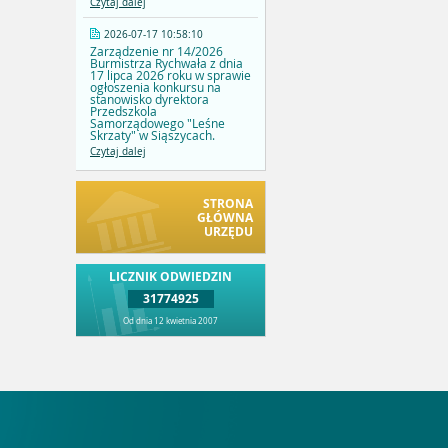
Czytaj dalej
2026-07-17 10:58:10
Zarządzenie nr 14/2026
Burmistrza Rychwała z dnia
17 lipca 2026 roku w sprawie
ogłoszenia konkursu na
stanowisko dyrektora
Przedszkola
Samorządowego "Leśne
Skrzaty" w Siąszycach.
Czytaj dalej
STRONA
GŁÓWNA
URZĘDU
LICZNIK ODWIEDZIN
31774925
Od dnia 12 kwietnia 2007