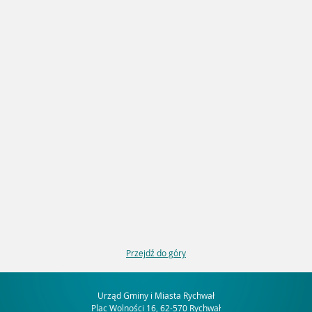
Przejdź do góry
Urząd Gminy i Miasta Rychwał
Plac Wolności 16, 62-570 Rychwał