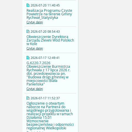
2026-07-20 11:40:45
Realizacja Programu Czyste
Powietrze na terenie Gminy
Rychwał_Statystyka
Czytaj dalej
2026-07-20 08:54:43
Obwieszczenie Dyrektora
Zarządu Zlewni Wód Polskich
w Kole
Czytaj dalej
2026-07-17 12:49:41
G.6220.7.2026
Obwieszczenie Burmistrza
Rychwała z 17 lipca 2026 r.
dot. przedsięwzięcia pn.
"Budowa drogi gminnej w
miejscowości Biała
Panieńska"
Czytaj dalej
2026-07-17 11:52:37
Ogłoszenie o otwartym
naborze na Partnera do
wspólnego przygotowania i
realizacji projektu w ramach
Działania 15.01
Wzmocnienie
bezpieczeństwa i odporności
regionalnej Wielkopolski