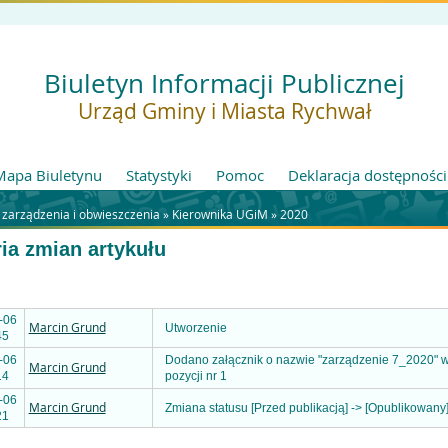
Biuletyn Informacji Publicznej
Urząd Gminy i Miasta Rychwał
Mapa Biuletynu
Statystyki
Pomoc
Deklaracja dostępności
 zarządzenia i obwieszczenia »
Kierownika UGiM
»
2020
ria zmian artykułu
-06
Marcin Grund
Utworzenie
45
-06
Dodano załącznik o nazwie "zarządzenie 7_2020" 
Marcin Grund
14
pozycji nr 1
-06
Marcin Grund
Zmiana statusu [Przed publikacją] -> [Opublikowany
21