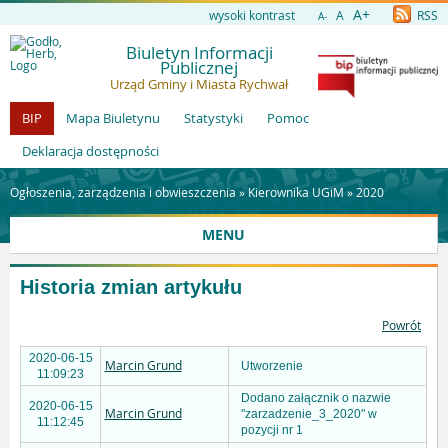
A+
wysoki kontrast
A
RSS
A-
Biuletyn Informacji
Publicznej
Urząd Gminy i Miasta Rychwał
BIP
Mapa Biuletynu
Statystyki
Pomoc
Deklaracja dostępności
Ogłoszenia, zarządzenia i obwieszczenia »
Kierownika UGiM
»
2020
MENU
Historia zmian artykułu
Powrót
2020-06-15
Marcin Grund
Utworzenie
11:09:23
Dodano załącznik o nazwie
2020-06-15
Marcin Grund
"zarzadzenie_3_2020" w
11:12:45
pozycji nr 1