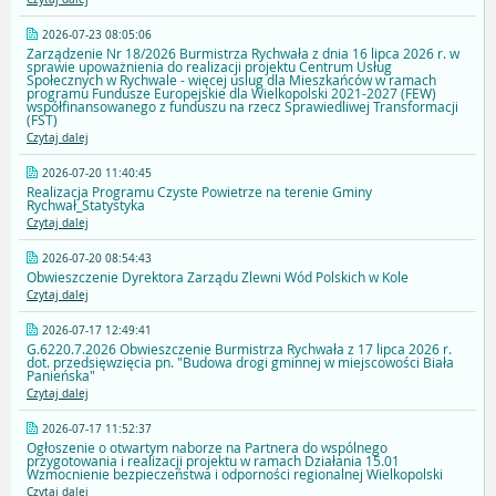
2026-07-23 08:05:06
Zarządzenie Nr 18/2026 Burmistrza Rychwała z dnia 16 lipca 2026 r. w
sprawie upoważnienia do realizacji projektu Centrum Usług
Społecznych w Rychwale - więcej uslug dla Mieszkańców w ramach
programu Fundusze Europejskie dla Wielkopolski 2021-2027 (FEW)
współfinansowanego z funduszu na rzecz Sprawiedliwej Transformacji
(FST)
Czytaj dalej
2026-07-20 11:40:45
Realizacja Programu Czyste Powietrze na terenie Gminy
Rychwał_Statystyka
Czytaj dalej
2026-07-20 08:54:43
Obwieszczenie Dyrektora Zarządu Zlewni Wód Polskich w Kole
Czytaj dalej
2026-07-17 12:49:41
G.6220.7.2026 Obwieszczenie Burmistrza Rychwała z 17 lipca 2026 r.
dot. przedsięwzięcia pn. "Budowa drogi gminnej w miejscowości Biała
Panieńska"
Czytaj dalej
2026-07-17 11:52:37
Ogłoszenie o otwartym naborze na Partnera do wspólnego
przygotowania i realizacji projektu w ramach Działania 15.01
Wzmocnienie bezpieczeństwa i odporności regionalnej Wielkopolski
Czytaj dalej