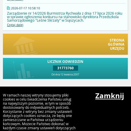
2026-07-17 10:58:10
Zarządzenie nr 14/2026 Burmistrza Rychwała z dnia 17 lipca 2026 roku
w sprawie ogłoszenia konkursu na stanowisko dyrektora Przedszkola
Samorządowego "Leśne Skrzaty" w Siąszycach.
Czytaj dalej
STRONA
GŁÓWNA
URZĘDU
LICZNIK ODWIEDZIN
31773760
Od dnia 12 kwietnia 2007
Przejdź do góry
Zamknij
W ramach naszej witryny stosujemy pliki
cookies w celu świadczenia Państwu usług
na najwyższym poziomie, w tym w sposób
dostosowany do indywidualnych potrzeb.
Urząd Gminy i Miasta Rychwał
Korzystanie z witryny bez zmiany ustawień
Plac Wolności 16, 62-570 Rychwał
dotyczących cookies oznacza, że będą one
zamieszczane w Państwa urządzeniu
końcowym. Możecie Państwo dokonać w
każdym czasie zmiany ustawień dotyczących