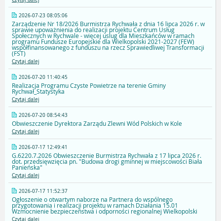
2026-07-23 08:05:06
Zarządzenie Nr 18/2026 Burmistrza Rychwała z dnia 16 lipca 2026 r. w
sprawie upoważnienia do realizacji projektu Centrum Usług
Społecznych w Rychwale - więcej uslug dla Mieszkańców w ramach
programu Fundusze Europejskie dla Wielkopolski 2021-2027 (FEW)
współfinansowanego z funduszu na rzecz Sprawiedliwej Transformacji
(FST)
Czytaj dalej
2026-07-20 11:40:45
Realizacja Programu Czyste Powietrze na terenie Gminy
Rychwał_Statystyka
Czytaj dalej
2026-07-20 08:54:43
Obwieszczenie Dyrektora Zarządu Zlewni Wód Polskich w Kole
Czytaj dalej
2026-07-17 12:49:41
G.6220.7.2026 Obwieszczenie Burmistrza Rychwała z 17 lipca 2026 r.
dot. przedsięwzięcia pn. "Budowa drogi gminnej w miejscowości Biała
Panieńska"
Czytaj dalej
2026-07-17 11:52:37
Ogłoszenie o otwartym naborze na Partnera do wspólnego
przygotowania i realizacji projektu w ramach Działania 15.01
Wzmocnienie bezpieczeństwa i odporności regionalnej Wielkopolski
Czytaj dalej