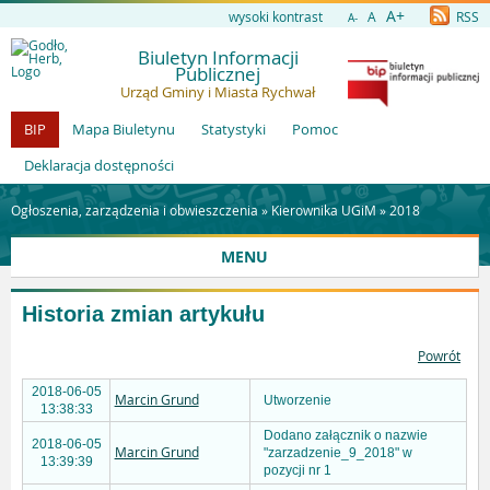
A+
wysoki kontrast
A
RSS
A-
Biuletyn Informacji
Publicznej
Urząd Gminy i Miasta Rychwał
BIP
Mapa Biuletynu
Statystyki
Pomoc
Deklaracja dostępności
Ogłoszenia, zarządzenia i obwieszczenia »
Kierownika UGiM
»
2018
MENU
Historia zmian artykułu
Powrót
2018-06-05
Marcin Grund
Utworzenie
13:38:33
Dodano załącznik o nazwie
2018-06-05
Marcin Grund
"zarzadzenie_9_2018" w
13:39:39
pozycji nr 1