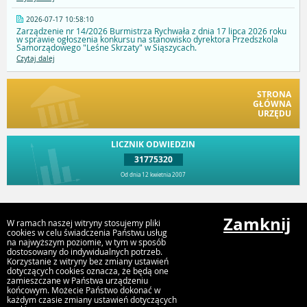
2026-07-17 10:58:10
Zarządzenie nr 14/2026 Burmistrza Rychwała z dnia 17 lipca 2026 roku
w sprawie ogłoszenia konkursu na stanowisko dyrektora Przedszkola
Samorządowego "Leśne Skrzaty" w Siąszycach.
Czytaj dalej
STRONA
GŁÓWNA
URZĘDU
LICZNIK ODWIEDZIN
31775320
Od dnia 12 kwietnia 2007
Przejdź do góry
Zamknij
W ramach naszej witryny stosujemy pliki
cookies w celu świadczenia Państwu usług
na najwyższym poziomie, w tym w sposób
dostosowany do indywidualnych potrzeb.
Urząd Gminy i Miasta Rychwał
Korzystanie z witryny bez zmiany ustawień
Plac Wolności 16, 62-570 Rychwał
dotyczących cookies oznacza, że będą one
zamieszczane w Państwa urządzeniu
końcowym. Możecie Państwo dokonać w
każdym czasie zmiany ustawień dotyczących