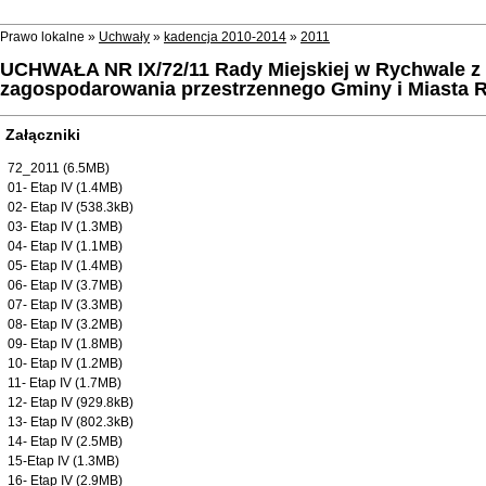
Prawo lokalne »
Uchwały
»
kadencja 2010-2014
»
2011
UCHWAŁA NR IX/72/11 Rady Miejskiej w Rychwale z 
zagospodarowania przestrzennego Gminy i Miasta R
Załączniki
72_2011 (6.5MB)
01- Etap IV (1.4MB)
02- Etap IV (538.3kB)
03- Etap IV (1.3MB)
04- Etap IV (1.1MB)
05- Etap IV (1.4MB)
06- Etap IV (3.7MB)
07- Etap IV (3.3MB)
08- Etap IV (3.2MB)
09- Etap IV (1.8MB)
10- Etap IV (1.2MB)
11- Etap IV (1.7MB)
12- Etap IV (929.8kB)
13- Etap IV (802.3kB)
14- Etap IV (2.5MB)
15-Etap IV (1.3MB)
16- Etap IV (2.9MB)