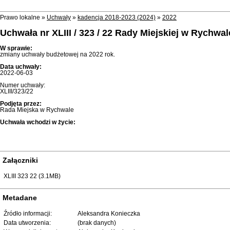
Prawo lokalne »
Uchwały
»
kadencja 2018-2023 (2024)
»
2022
Uchwała nr XLIII / 323 / 22 Rady Miejskiej w Rychwa
W sprawie:
zmiany uchwały budżetowej na 2022 rok.
Data uchwały:
2022-06-03
Numer uchwały:
XLIII/323/22
Podjęta przez:
Rada Miejska w Rychwale
Uchwała wchodzi w życie:
Załączniki
XLIII 323 22 (3.1MB)
Metadane
Źródło informacji:
Aleksandra Konieczka
Data utworzenia:
(brak danych)