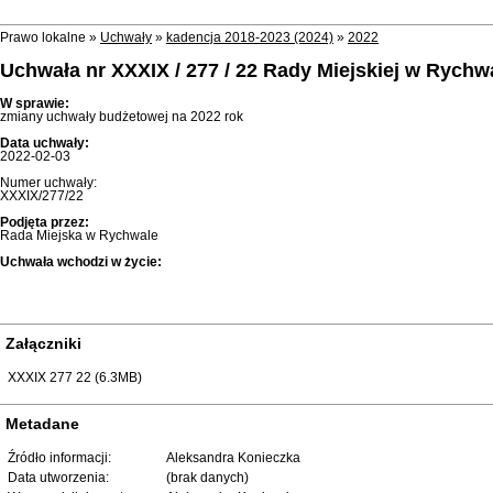
Prawo lokalne »
Uchwały
»
kadencja 2018-2023 (2024)
»
2022
Uchwała nr XXXIX / 277 / 22 Rady Miejskiej w Rychw
W sprawie:
zmiany uchwały budżetowej na 2022 rok
Data uchwały:
2022-02-03
Numer uchwały:
XXXIX/277/22
Podjęta przez:
Rada Miejska w Rychwale
Uchwała wchodzi w życie:
Załączniki
XXXIX 277 22 (6.3MB)
Metadane
Źródło informacji:
Aleksandra Konieczka
Data utworzenia:
(brak danych)