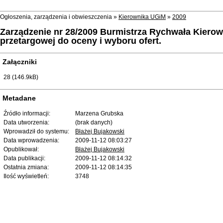
Ogłoszenia, zarządzenia i obwieszczenia »
Kierownika UGiM
»
2009
Zarządzenie nr 28/2009 Burmistrza Rychwała Kierown
przetargowej do oceny i wyboru ofert.
Załączniki
28 (146.9kB)
Metadane
Źródło informacji:
Marzena Grubska
Data utworzenia:
(brak danych)
Wprowadził do systemu:
Błażej Bujakowski
Data wprowadzenia:
2009-11-12 08:03:27
Opublikował:
Błażej Bujakowski
Data publikacji:
2009-11-12 08:14:32
Ostatnia zmiana:
2009-11-12 08:14:35
Ilość wyświetleń:
3748