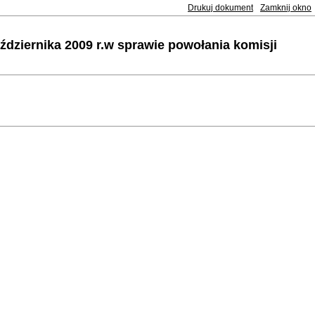
Drukuj dokument
Zamknij okno
dziernika 2009 r.w sprawie powołania komisji