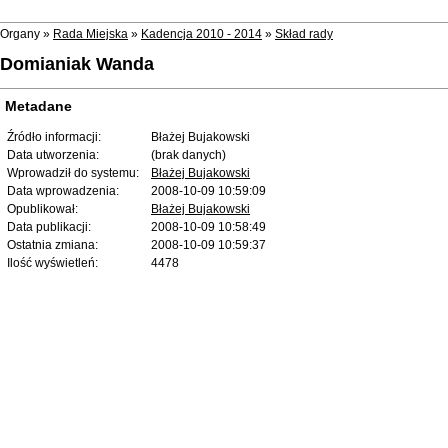
Organy »
Rada Miejska
»
Kadencja 2010 - 2014
»
Skład rady
Domianiak Wanda
Metadane
Źródło informacji:
Błażej Bujakowski
Data utworzenia:
(brak danych)
Wprowadził do systemu:
Błażej Bujakowski
Data wprowadzenia:
2008-10-09 10:59:09
Opublikował:
Błażej Bujakowski
Data publikacji:
2008-10-09 10:58:49
Ostatnia zmiana:
2008-10-09 10:59:37
Ilość wyświetleń:
4478