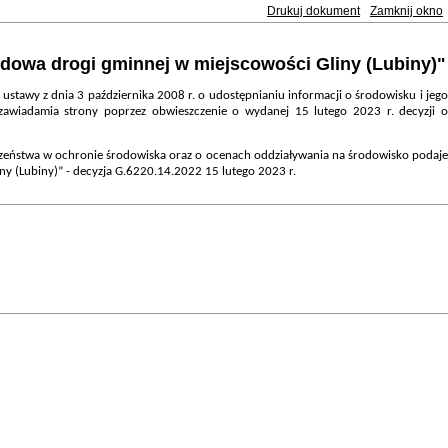
Drukuj dokument
Zamknij okno
dowa drogi gminnej w miejscowości Gliny (Lubiny)"
 ustawy z dnia 3 października 2008 r. o udostępnianiu informacji o środowisku i jego
zawiadamia strony poprzez obwieszczenie o wydanej 15 lutego 2023 r. decyzji 
czeństwa w ochronie środowiska oraz o ocenach oddziaływania na środowisko podaje
ny (Lubiny)”
- decyzja G.6220.14.2022 15 lutego 2023 r.