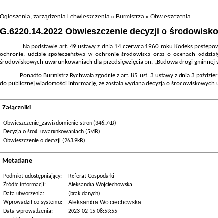
Ogłoszenia, zarządzenia i obwieszczenia »
Burmistrza
»
Obwieszczenia
G.6220.14.2022 Obwieszczenie decyzji o środowisk
Na podstawie art. 49 ustawy z dnia 14 czerwca 1960 roku Kodeks postępowani
ochronie, udziale społeczeństwa w ochronie środowiska oraz o ocenach oddział
środowiskowych uwarunkowaniach dla przedsięwzięcia pn. „
Budowa drogi gminnej w
Ponadto Burmistrz Rychwała zgodnie z art. 85 ust. 3 ustawy z dnia 3 październik
do publicznej wiadomości informację, że została wydana decyzja o środowiskowych
Załączniki
Obwieszczenie_zawiadomienie stron (346.7kB)
Decyzja o środ. uwarunkowaniach (5MB)
Obwieszczenie o decyzji (263.9kB)
Metadane
Podmiot udostępniający:
Referat Gospodarki
Źródło informacji:
Aleksandra Wojciechowska
Data utworzenia:
(brak danych)
Aleksandra Wojciechowska
Wprowadził do systemu:
Data wprowadzenia:
2023-02-15 08:53:55