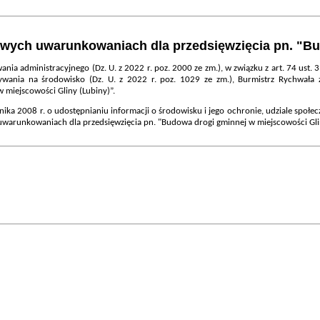
owych uwarunkowaniach dla przedsięwzięcia pn. "Bu
a administracyjnego (Dz. U. z 2022 r. poz. 2000 ze zm.), w związku z art. 74 ust. 3
ywania na środowisko (Dz. U. z 2022 r. poz. 1029 ze zm.),
Burmistrz Rychwała 
 miejscowości Gliny (Lubiny)”
.
a 2008 r. o udostępnianiu informacji o środowisku i jego ochronie, udziale społe
 uwarunkowaniach dla przedsięwzięcia pn.
"
Budowa drogi gminnej w miejscowości Gli