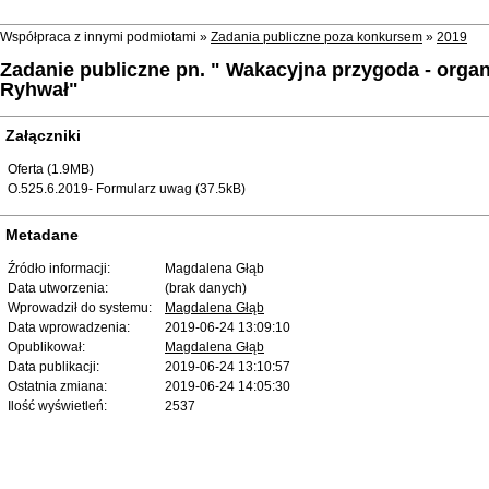
Współpraca z innymi podmiotami »
Zadania publiczne poza konkursem
»
2019
Zadanie publiczne pn. " Wakacyjna przygoda - organiz
Ryhwał"
Załączniki
Oferta (1.9MB)
O.525.6.2019- Formularz uwag (37.5kB)
Metadane
Źródło informacji:
Magdalena Głąb
Data utworzenia:
(brak danych)
Wprowadził do systemu:
Magdalena Głąb
Data wprowadzenia:
2019-06-24 13:09:10
Opublikował:
Magdalena Głąb
Data publikacji:
2019-06-24 13:10:57
Ostatnia zmiana:
2019-06-24 14:05:30
Ilość wyświetleń:
2537