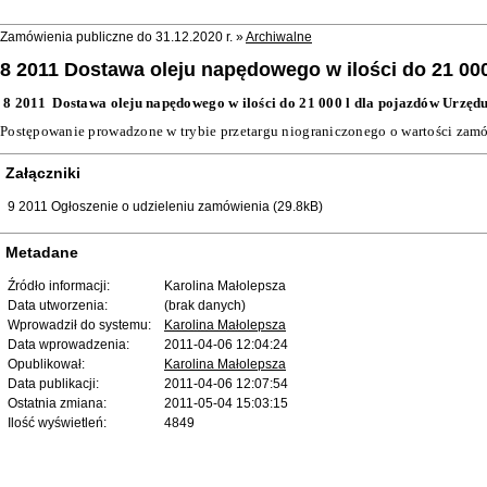
Zamówienia publiczne do 31.12.2020 r. »
Archiwalne
8 2011 Dostawa oleju napędowego w ilości do 21 00
8 2011
Dostawa oleju napędowego w ilości do 21 000 l dla pojazdów Urzę
Postępowanie prowadzone w trybie przetargu niograniczonego o wartości zamó
Załączniki
9 2011 Ogłoszenie o udzieleniu zamówienia (29.8kB)
Metadane
Źródło informacji:
Karolina Małolepsza
Data utworzenia:
(brak danych)
Wprowadził do systemu:
Karolina Małolepsza
Data wprowadzenia:
2011-04-06 12:04:24
Opublikował:
Karolina Małolepsza
Data publikacji:
2011-04-06 12:07:54
Ostatnia zmiana:
2011-05-04 15:03:15
Ilość wyświetleń:
4849