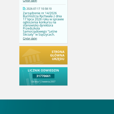
Czytaj dalej
2026-07-17 10:58:10
Zarządzenie nr 14/2026
Burmistrza Rychwała z dnia
17 lipca 2026 roku w sprawie
ogłoszenia konkursu na
stanowisko dyrektora
Przedszkola
Samorządowego "Leśne
Skrzaty" w Siąszycach.
Czytaj dalej
STRONA
GŁÓWNA
URZĘDU
LICZNIK ODWIEDZIN
31770661
Od dnia 12 kwietnia 2007