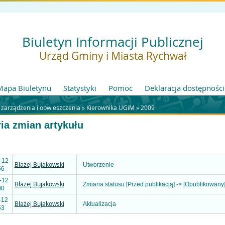
Biuletyn Informacji Publicznej
Urząd Gminy i Miasta Rychwał
Mapa Biuletynu
Statystyki
Pomoc
Deklaracja dostępności
 zarządzenia i obwieszczenia »
Kierownika UGiM
»
2009
ria zmian artykułu
-12
Błażej Bujakowski
Utworzenie
56
-12
Błażej Bujakowski
Zmiana statusu [Przed publikacją] -> [Opublikowany
00
-12
Błażej Bujakowski
Aktualizacja
53