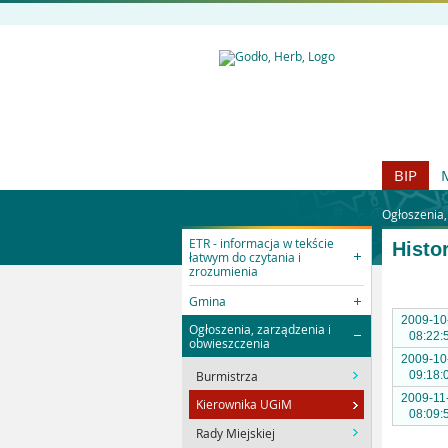
BIP
Ogłoszenia,
ETR - informacja w tekście
Histo
łatwym do czytania i
zrozumienia
Gmina
2009-10
Ogłoszenia, zarządzenia i
08:22:
obwieszczenia
2009-10
Burmistrza
09:18:
2009-11
Kierownika UGiM
08:09:
Rady Miejskiej