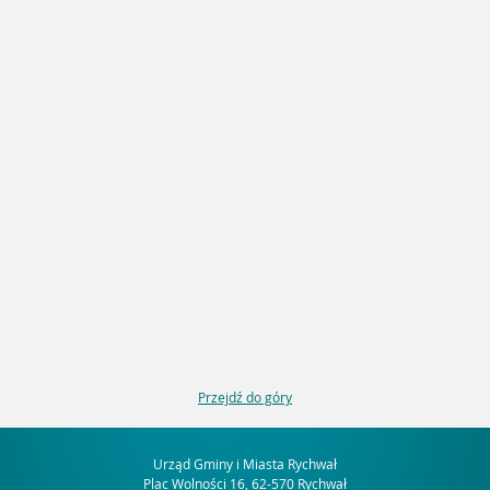
Przejdź do góry
Urząd Gminy i Miasta Rychwał
Plac Wolności 16, 62-570 Rychwał