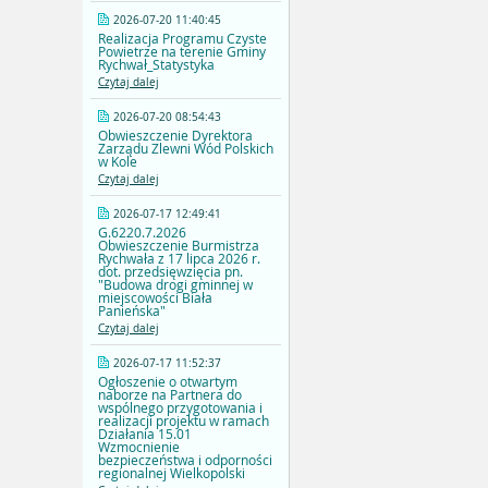
2026-07-20 11:40:45
Realizacja Programu Czyste
Powietrze na terenie Gminy
Rychwał_Statystyka
Czytaj dalej
2026-07-20 08:54:43
Obwieszczenie Dyrektora
Zarządu Zlewni Wód Polskich
w Kole
Czytaj dalej
2026-07-17 12:49:41
G.6220.7.2026
Obwieszczenie Burmistrza
Rychwała z 17 lipca 2026 r.
dot. przedsięwzięcia pn.
"Budowa drogi gminnej w
miejscowości Biała
Panieńska"
Czytaj dalej
2026-07-17 11:52:37
Ogłoszenie o otwartym
naborze na Partnera do
wspólnego przygotowania i
realizacji projektu w ramach
Działania 15.01
Wzmocnienie
bezpieczeństwa i odporności
regionalnej Wielkopolski