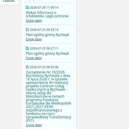
2026-07-29 11:09:14
Wykaz informacji o
środowisku i jego ochronie
Czytaj dalej
2026-07-23 09:29:14
Plan ogólny gminy Rychwał
Czytaj dalej
2026-07-23 09:27:11
Plan ogólny gminy Rychwał
Czytaj dalej
2026-07-23 08:05:06
Zarządzenie Nr 18/2026
Burmistrza Rychwała z dnia
16 lipca 2026 r. w sprawie
upoważnienia do realizacji
projektu Centrum Usług
Społecznych w Rychwale -
więcej uslug dla
Mieszkańców w ramach
programu Fundusze
Europejskie dla Wielkopolski
2021-2027 (FEW)
współfinansowanego z
funduszu na rzecz
Sprawiedliwej Transformacji
(FST)
Czytaj dalej