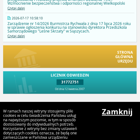
Wzmocnienie bezpieczeństwa i odporności regionalnej Wielkopolski
Czytaj dalej
2026-07-17 10:58:10
Zarządzenie nr 14/2026 Burmistrza Rychwała z dnia 17 lipca 2026 roku
w sprawie ogłoszenia konkursu na stanowisko dyrektora Przedszkola
Samorządowego "Leśne Skrzaty" w Siąszycach.
Czytaj dalej
STRONA
GŁÓWNA
URZĘDU
LICZNIK ODWIEDZIN
31772751
Od dnia 12 kwietnia 2007
Przejdź do góry
Zamknij
W ramach naszej witryny stosujemy pliki
cookies w celu świadczenia Państwu usług
na najwyższym poziomie, w tym w sposób
dostosowany do indywidualnych potrzeb.
Urząd Gminy i Miasta Rychwał
Korzystanie z witryny bez zmiany ustawień
Plac Wolności 16, 62-570 Rychwał
dotyczących cookies oznacza, że będą one
zamieszczane w Państwa urządzeniu