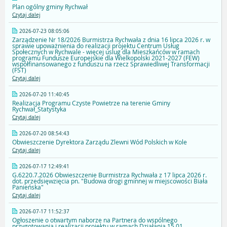
Plan ogólny gminy Rychwał
Czytaj dalej
2026-07-23 08:05:06
Zarządzenie Nr 18/2026 Burmistrza Rychwała z dnia 16 lipca 2026 r. w
sprawie upoważnienia do realizacji projektu Centrum Usług
Społecznych w Rychwale - więcej uslug dla Mieszkańców w ramach
programu Fundusze Europejskie dla Wielkopolski 2021-2027 (FEW)
współfinansowanego z funduszu na rzecz Sprawiedliwej Transformacji
(FST)
Czytaj dalej
2026-07-20 11:40:45
Realizacja Programu Czyste Powietrze na terenie Gminy
Rychwał_Statystyka
Czytaj dalej
2026-07-20 08:54:43
Obwieszczenie Dyrektora Zarządu Zlewni Wód Polskich w Kole
Czytaj dalej
2026-07-17 12:49:41
G.6220.7.2026 Obwieszczenie Burmistrza Rychwała z 17 lipca 2026 r.
dot. przedsięwzięcia pn. "Budowa drogi gminnej w miejscowości Biała
Panieńska"
Czytaj dalej
2026-07-17 11:52:37
Ogłoszenie o otwartym naborze na Partnera do wspólnego
przygotowania i realizacji projektu w ramach Działania 15.01