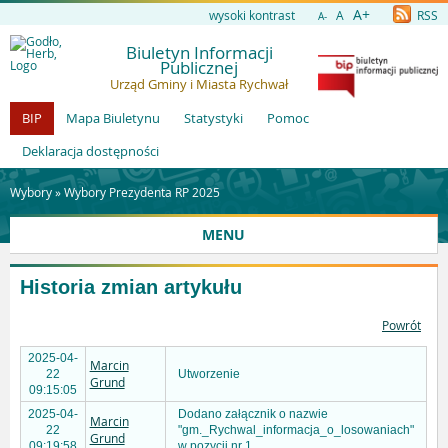
A+
wysoki kontrast
A
RSS
A-
Biuletyn Informacji
Publicznej
Urząd Gminy i Miasta Rychwał
BIP
Mapa Biuletynu
Statystyki
Pomoc
Deklaracja dostępności
Wybory »
Wybory Prezydenta RP 2025
MENU
Historia zmian artykułu
Powrót
2025-04-
Marcin
22
Utworzenie
Grund
09:15:05
2025-04-
Dodano załącznik o nazwie
Marcin
22
"gm._Rychwal_informacja_o_losowaniach"
Grund
09:19:58
w pozycji nr 1