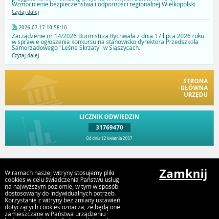
Wzmocnienie bezpieczeństwa i odporności regionalnej Wielkopolski
Czytaj dalej
2026-07-17 10:58:10
Zarządzenie nr 14/2026 Burmistrza Rychwała z dnia 17 lipca 2026 roku
w sprawie ogłoszenia konkursu na stanowisko dyrektora Przedszkola
Samorządowego "Leśne Skrzaty" w Siąszycach.
Czytaj dalej
STRONA
GŁÓWNA
URZĘDU
LICZNIK ODWIEDZIN
31769470
Od dnia 12 kwietnia 2007
Przejdź do góry
Zamknij
W ramach naszej witryny stosujemy pliki
cookies w celu świadczenia Państwu usług
na najwyższym poziomie, w tym w sposób
dostosowany do indywidualnych potrzeb.
Urząd Gminy i Miasta Rychwał
Korzystanie z witryny bez zmiany ustawień
Plac Wolności 16, 62-570 Rychwał
dotyczących cookies oznacza, że będą one
zamieszczane w Państwa urządzeniu