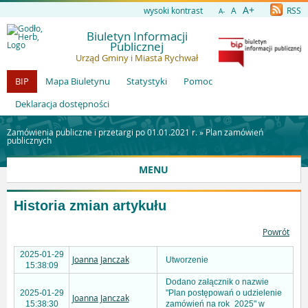
A+
wysoki kontrast
A
RSS
A-
Biuletyn Informacji
Publicznej
Urząd Gminy i Miasta Rychwał
BIP
Mapa Biuletynu
Statystyki
Pomoc
Deklaracja dostępności
Zamówienia publiczne i przetargi po 01.01.2021 r. »
Plan zamówień
publicznych
MENU
Historia zmian artykułu
Powrót
2025-01-29
Joanna Janczak
Utworzenie
15:38:09
Dodano załącznik o nazwie
2025-01-29
"Plan postępowań o udzielenie
Joanna Janczak
15:38:30
zamówień na rok_2025" w