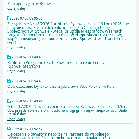
Plan ogólny gminy Rychwał
Czytaj dalej
2026-07-23 08:05:06
Zarządzenie Nr 18/2026 Burmistrza Rychwała z dnia 16 lipca 2026 r. w
sprawie upoważnienia do realizacji projektu Centrum Usług
Społecznych w Rychwale - więcej uslug dla Mieszkańców w ramach
programu Fundusze Europejskie dla Wielkopolski 2021-2027 (FEW)
współfinansowanego z funduszu na rzecz Sprawiedliwej Transformacji
(FST)
Czytaj dalej
2026-07-20 11:40:45
Realizacja Programu Czyste Powietrze na terenie Gminy
Rychwał_Statystyka
Czytaj dalej
2026-07-20 08:54:43
Obwieszczenie Dyrektora Zarządu Zlewni Wód Polskich w Kole
Czytaj dalej
2026-07-17 12:49:41
G.6220.7.2026 Obwieszczenie Burmistrza Rychwała z 17 lipca 2026 r.
dot. przedsięwzięcia pn. "Budowa drogi gminnej w miejscowości Biała
Panieńska"
Czytaj dalej
2026-07-17 11:52:37
Ogłoszenie o otwartym naborze na Partnera do wspólnego
przygotowania i realizacji projektu w ramach Działania 15.01