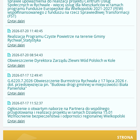
sprawie upoważnienia do realizacji projektu Centrum Usług
Społecznych w Rychwale - więcej uslug dla Mieszkańców w ramach
programu Fundusze Europejskie dla Wielkopolski 2021-2027 (FEW)
współfinansowanego z funduszu na rzecz Sprawiedliwej Transformacji
(FST)
Czytaj dalej
2026-07-20 11:40:45
Realizacja Programu Czyste Powietrze na terenie Gminy
Rychwał_Statystyka
Czytaj dalej
2026-07-20 08:54:43
Obwieszczenie Dyrektora Zarządu Zlewni Wód Polskich w Kole
Czytaj dalej
2026-07-17 12:49:41
G.6220.7.2026 Obwieszczenie Burmistrza Rychwała z 17 lipca 2026 r.
dot. przedsięwzięcia pn. "Budowa drogi gminnej w miejscowości Biała
Panieńska"
Czytaj dalej
2026-07-17 11:52:37
Ogłoszenie o otwartym naborze na Partnera do wspólnego
przygotowania i realizacji projektu w ramach Działania 15.01
Wzmocnienie bezpieczeństwa i odporności regionalnej Wielkopolski
Czytaj dalej
STRONA