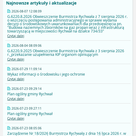
Najnowsze artykuły i aktualizacje
2026-08-07 12:08:09
G.6220.8.2026 Obwieszczenie Burmistrza Rychwała z 7 sierpnia 2026 r.
o wszczęciu postępowania administracyjnego w sprawie wydania
decyzji o środowiskowych uwarunkowaniach dla przedsięwzięcia pn.
"Budowa naziemnych zbiorników na gaz propan wraz z infrastrukturą
towarzyszącą w miejscowości Rychwał na działce 734/33"
Czytaj dalej
2026-08-04 08:09:06
G.6220.9.2025 Obwieszczenie Burmistrza Rychwała z 3 sierpnia 2026
r._przekazanie uzupełnienia KIP organom opiniującym
Czytaj dalej
2026-07-29 11:09:14
Wykaz informacji o środowisku i jego ochronie
Czytaj dalej
2026-07-23 09:29:14
Plan ogólny gminy Rychwał
Czytaj dalej
2026-07-23 09:27:11
Plan ogólny gminy Rychwał
Czytaj dalej
2026-07-23 08:05:06
Zarządzenie Nr 18/2026 Burmistrza Rychwała z dnia 16 lipca 2026 r. w