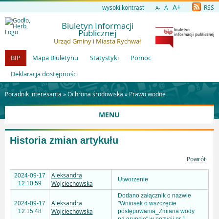
A+
wysoki kontrast
A
RSS
A-
Biuletyn Informacji
Publicznej
Urząd Gminy i Miasta Rychwał
BIP
Mapa Biuletynu
Statystyki
Pomoc
Deklaracja dostępności
Poradnik interesanta »
Ochrona środowiska
»
Prawo wodne
MENU
Historia zmian artykułu
Powrót
Aleksandra
2024-09-17
Utworzenie
Wojciechowska
12:10:59
Dodano załącznik o nazwie
Aleksandra
2024-09-17
"Wniosek o wszczęcie
Wojciechowska
12:15:48
postępowania_Zmiana wody