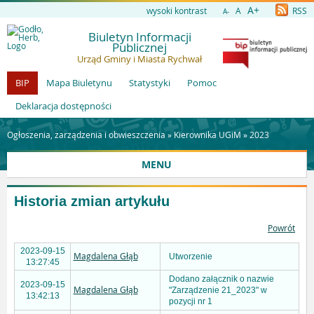
A+
wysoki kontrast
A
RSS
A-
Biuletyn Informacji
Publicznej
Urząd Gminy i Miasta Rychwał
BIP
Mapa Biuletynu
Statystyki
Pomoc
Deklaracja dostępności
Ogłoszenia, zarządzenia i obwieszczenia »
Kierownika UGiM
»
2023
MENU
Historia zmian artykułu
Powrót
2023-09-15
Magdalena Głąb
Utworzenie
13:27:45
Dodano załącznik o nazwie
2023-09-15
Magdalena Głąb
"Zarządzenie 21_2023" w
13:42:13
pozycji nr 1