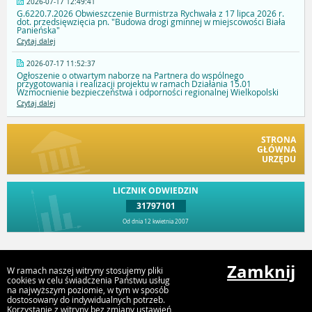
2026-07-17 12:49:41
G.6220.7.2026 Obwieszczenie Burmistrza Rychwała z 17 lipca 2026 r.
dot. przedsięwzięcia pn. "Budowa drogi gminnej w miejscowości Biała
Panieńska"
Czytaj dalej
2026-07-17 11:52:37
Ogłoszenie o otwartym naborze na Partnera do wspólnego
przygotowania i realizacji projektu w ramach Działania 15.01
Wzmocnienie bezpieczeństwa i odporności regionalnej Wielkopolski
Czytaj dalej
STRONA
GŁÓWNA
URZĘDU
LICZNIK ODWIEDZIN
31797101
Od dnia 12 kwietnia 2007
Przejdź do góry
Zamknij
W ramach naszej witryny stosujemy pliki
cookies w celu świadczenia Państwu usług
na najwyższym poziomie, w tym w sposób
dostosowany do indywidualnych potrzeb.
Urząd Gminy i Miasta Rychwał
Korzystanie z witryny bez zmiany ustawień