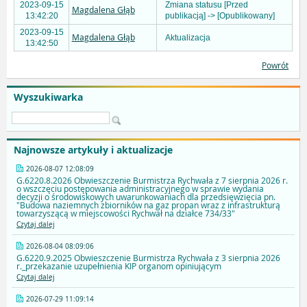
2023-09-15
Zmiana statusu [Przed
Magdalena Głąb
13:42:20
publikacją] -> [Opublikowany]
2023-09-15
Magdalena Głąb
Aktualizacja
13:42:50
Powrót
Wyszukiwarka
Najnowsze artykuły i aktualizacje
2026-08-07 12:08:09
G.6220.8.2026 Obwieszczenie Burmistrza Rychwała z 7 sierpnia 2026 r.
o wszczęciu postępowania administracyjnego w sprawie wydania
decyzji o środowiskowych uwarunkowaniach dla przedsięwzięcia pn.
"Budowa naziemnych zbiorników na gaz propan wraz z infrastrukturą
towarzyszącą w miejscowości Rychwał na działce 734/33"
Czytaj dalej
2026-08-04 08:09:06
G.6220.9.2025 Obwieszczenie Burmistrza Rychwała z 3 sierpnia 2026
r._przekazanie uzupełnienia KIP organom opiniującym
Czytaj dalej
2026-07-29 11:09:14