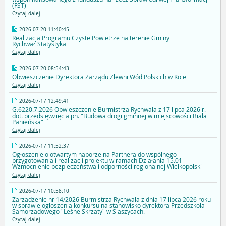
(FST)
Czytaj dalej
2026-07-20 11:40:45
Realizacja Programu Czyste Powietrze na terenie Gminy
Rychwał_Statystyka
Czytaj dalej
2026-07-20 08:54:43
Obwieszczenie Dyrektora Zarządu Zlewni Wód Polskich w Kole
Czytaj dalej
2026-07-17 12:49:41
G.6220.7.2026 Obwieszczenie Burmistrza Rychwała z 17 lipca 2026 r.
dot. przedsięwzięcia pn. "Budowa drogi gminnej w miejscowości Biała
Panieńska"
Czytaj dalej
2026-07-17 11:52:37
Ogłoszenie o otwartym naborze na Partnera do wspólnego
przygotowania i realizacji projektu w ramach Działania 15.01
Wzmocnienie bezpieczeństwa i odporności regionalnej Wielkopolski
Czytaj dalej
2026-07-17 10:58:10
Zarządzenie nr 14/2026 Burmistrza Rychwała z dnia 17 lipca 2026 roku
w sprawie ogłoszenia konkursu na stanowisko dyrektora Przedszkola
Samorządowego "Leśne Skrzaty" w Siąszycach.
Czytaj dalej