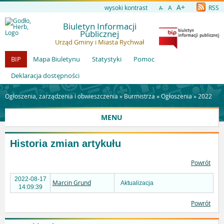
A+
wysoki kontrast
A
RSS
A-
Biuletyn Informacji
Publicznej
Urząd Gminy i Miasta Rychwał
BIP
Mapa Biuletynu
Statystyki
Pomoc
Deklaracja dostępności
Ogłoszenia, zarządzenia i obwieszczenia »
Burmistrza
»
Ogłoszenia
»
2022
MENU
Historia zmian artykułu
Powrót
2022-08-17
Marcin Grund
Aktualizacja
14:09:39
Powrót