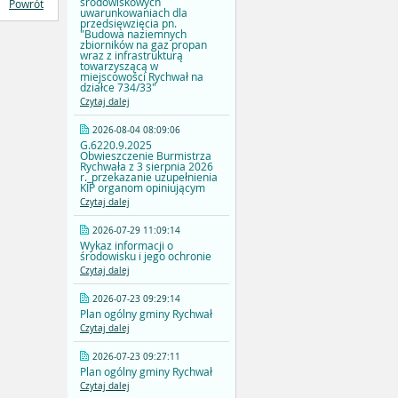
środowiskowych
Powrót
uwarunkowaniach dla
przedsięwzięcia pn.
"Budowa naziemnych
zbiorników na gaz propan
wraz z infrastrukturą
towarzyszącą w
miejscowości Rychwał na
działce 734/33"
Czytaj dalej
2026-08-04 08:09:06
G.6220.9.2025
Obwieszczenie Burmistrza
Rychwała z 3 sierpnia 2026
r._przekazanie uzupełnienia
KIP organom opiniującym
Czytaj dalej
2026-07-29 11:09:14
Wykaz informacji o
środowisku i jego ochronie
Czytaj dalej
2026-07-23 09:29:14
Plan ogólny gminy Rychwał
Czytaj dalej
2026-07-23 09:27:11
Plan ogólny gminy Rychwał
Czytaj dalej