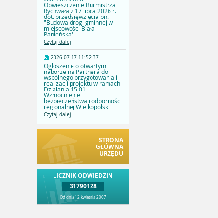
Obwieszczenie Burmistrza
Rychwała z 17 lipca 2026 r.
dot. przedsięwzięcia pn.
"Budowa drogi gminnej w
miejscowości Biała
Panieńska"
Czytaj dalej
2026-07-17 11:52:37
Ogłoszenie o otwartym
naborze na Partnera do
wspólnego przygotowania i
realizacji projektu w ramach
Działania 15.01
Wzmocnienie
bezpieczeństwa i odporności
regionalnej Wielkopolski
Czytaj dalej
STRONA
GŁÓWNA
URZĘDU
LICZNIK ODWIEDZIN
31790128
Od dnia 12 kwietnia 2007