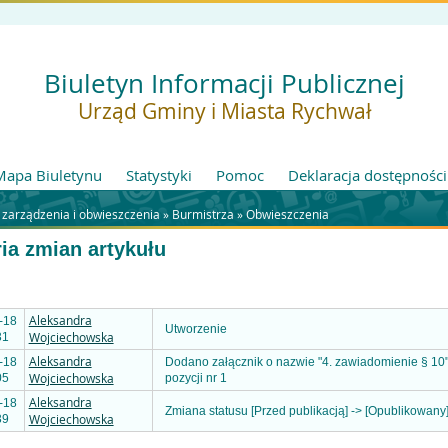
Biuletyn Informacji Publicznej
Urząd Gminy i Miasta Rychwał
Mapa Biuletynu
Statystyki
Pomoc
Deklaracja dostępności
 zarządzenia i obwieszczenia »
Burmistrza
»
Obwieszczenia
ria zmian artykułu
Aleksandra
-18
Utworzenie
Wojciechowska
31
Aleksandra
-18
Dodano załącznik o nazwie "4. zawiadomienie § 10
Wojciechowska
05
pozycji nr 1
Aleksandra
-18
Zmiana statusu [Przed publikacją] -> [Opublikowany
Wojciechowska
39