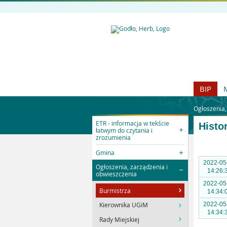
BIP
Ogłoszenia,
ETR - informacja w tekście
Histo
łatwym do czytania i
zrozumienia
Gmina
2022-05
Ogłoszenia, zarządzenia i
14:26:
obwieszczenia
2022-05
Burmistrza
14:34:
2022-05
Kierownika UGiM
14:34:
Rady Miejskiej