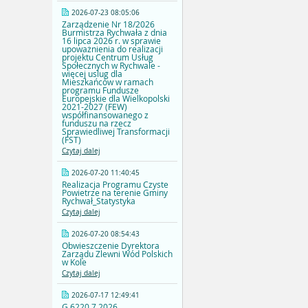
2026-07-23 08:05:06
Zarządzenie Nr 18/2026
Burmistrza Rychwała z dnia
16 lipca 2026 r. w sprawie
upoważnienia do realizacji
projektu Centrum Usług
Społecznych w Rychwale -
więcej uslug dla
Mieszkańców w ramach
programu Fundusze
Europejskie dla Wielkopolski
2021-2027 (FEW)
współfinansowanego z
funduszu na rzecz
Sprawiedliwej Transformacji
(FST)
Czytaj dalej
2026-07-20 11:40:45
Realizacja Programu Czyste
Powietrze na terenie Gminy
Rychwał_Statystyka
Czytaj dalej
2026-07-20 08:54:43
Obwieszczenie Dyrektora
Zarządu Zlewni Wód Polskich
w Kole
Czytaj dalej
2026-07-17 12:49:41
G.6220.7.2026