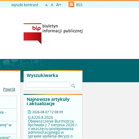
A+
wysoki kontrast
A
RSS
A-
Wyszukiwarka
Powrót
Najnowsze artykuły
i aktualizacje
2026-08-07 12:08:09
ia -
G.6220.8.2026
Obwieszczenie Burmistrza
Rychwała z 7 sierpnia 2026 r.
cenę" w
o wszczęciu postępowania
administracyjnego w
sprawie wydania decyzji o
ocenę"