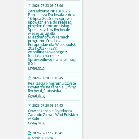
2026-07-23 08:05:06
Zarządzenie Nr 18/2026
Burmistrza Rychwała z dnia
16 lipca 2026 r. w sprawie
upoważnienia do realizacji
projektu Centrum Usług
Społecznych w Rychwale -
więcej uslug dla
Mieszkańców w ramach
programu Fundusze
Europejskie dla Wielkopolski
2021-2027 (FEW)
współfinansowanego z
funduszu na rzecz
Sprawiedliwej Transformacji
(FST)
Czytaj dalej
2026-07-20 11:40:45
Realizacja Programu Czyste
Powietrze na terenie Gminy
Rychwał_Statystyka
Czytaj dalej
2026-07-20 08:54:43
Obwieszczenie Dyrektora
Zarządu Zlewni Wód Polskich
w Kole
Czytaj dalej
2026-07-17 12:49:41
G.6220.7.2026