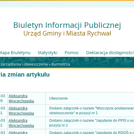
Biuletyn Informacji Publicznej
Urząd Gminy i Miasta Rychwał
Mapa Biuletynu
Statystyki
Pomoc
Deklaracja dostępności
 zarządzenia i obwieszczenia »
Burmistrza
ria zmian artykułu
Aleksandra
-03
Utworzenie
Wojciechowska
28
Aleksandra
-03
Dodano załącznik o nazwie "Wszczęcie postepowan
Wojciechowska
31
obwieszczenie" w pozycji nr 1
Aleksandra
-03
Dodano załącznik o nazwie "zapytanie do PPIS o o
Wojciechowska
31
pozycji nr 2
Aleksandra
-03
Dodano załącznik o nazwie "zapytanie do RDOŚ o 