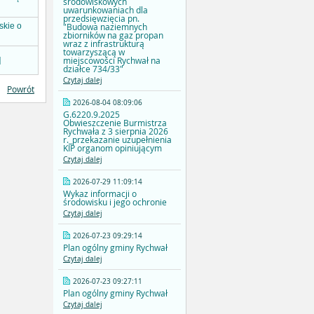
środowiskowych
uwarunkowaniach dla
przedsięwzięcia pn.
"Budowa naziemnych
skie o
zbiorników na gaz propan
wraz z infrastrukturą
towarzyszącą w
miejscowości Rychwał na
]
działce 734/33"
Czytaj dalej
Powrót
2026-08-04 08:09:06
G.6220.9.2025
Obwieszczenie Burmistrza
Rychwała z 3 sierpnia 2026
r._przekazanie uzupełnienia
KIP organom opiniującym
Czytaj dalej
2026-07-29 11:09:14
Wykaz informacji o
środowisku i jego ochronie
Czytaj dalej
2026-07-23 09:29:14
Plan ogólny gminy Rychwał
Czytaj dalej
2026-07-23 09:27:11
Plan ogólny gminy Rychwał
Czytaj dalej