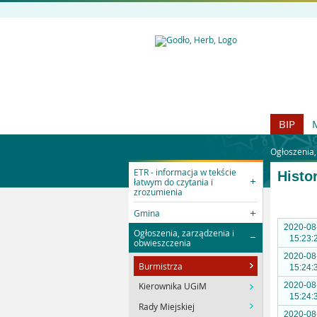
BIP
Ogłoszenia,
ETR - informacja w tekście
Histo
łatwym do czytania i
zrozumienia
Gmina
2020-08
Ogłoszenia, zarządzenia i
15:23:
obwieszczenia
2020-08
Burmistrza
15:24:
2020-08
Kierownika UGiM
15:24:
Rady Miejskiej
2020-08