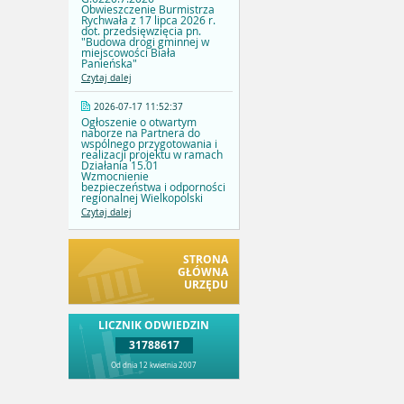
Obwieszczenie Burmistrza
Rychwała z 17 lipca 2026 r.
dot. przedsięwzięcia pn.
"Budowa drogi gminnej w
miejscowości Biała
Panieńska"
Czytaj dalej
2026-07-17 11:52:37
Ogłoszenie o otwartym
naborze na Partnera do
wspólnego przygotowania i
realizacji projektu w ramach
Działania 15.01
Wzmocnienie
bezpieczeństwa i odporności
regionalnej Wielkopolski
Czytaj dalej
STRONA
GŁÓWNA
URZĘDU
LICZNIK ODWIEDZIN
31788617
Od dnia 12 kwietnia 2007