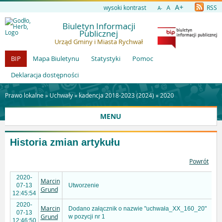
A+
wysoki kontrast
A
RSS
A-
Biuletyn Informacji
Publicznej
Urząd Gminy i Miasta Rychwał
BIP
Mapa Biuletynu
Statystyki
Pomoc
Deklaracja dostępności
Prawo lokalne »
Uchwały
»
kadencja 2018-2023 (2024)
»
2020
MENU
Historia zmian artykułu
Powrót
2020-
Marcin
07-13
Utworzenie
Grund
12:45:54
2020-
Marcin
Dodano załącznik o nazwie "uchwała_XX_160_20"
07-13
Grund
w pozycji nr 1
12:46:50