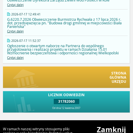
Obwieszczenie Dyrektora Zarządu Zlewni Wód Polskich w Kole
Czytaj dalej
2026-07-17 12:49:41
G.6220.7.2026 Obwieszczenie Burmistrza Rychwała z 17 lipca 2026 r.
dot. przedsięwzięcia pn. "Budowa drogi gminnej w miejscowości Biała
Panieńska"
Czytaj dalej
2026-07-17 11:52:37
Ogłoszenie o otwartym naborze na Partnera do wspólnego
przygotowania i realizacji projektu w ramach Działania 15.01
Wzmocnienie bezpieczeństwa i odporności regionalnej Wielkopolski
Czytaj dalej
STRONA
GŁÓWNA
URZĘDU
LICZNIK ODWIEDZIN
31782060
Od dnia 12 kwietnia 2007
Przejdź do góry
Zamknij
W ramach naszej witryny stosujemy pliki