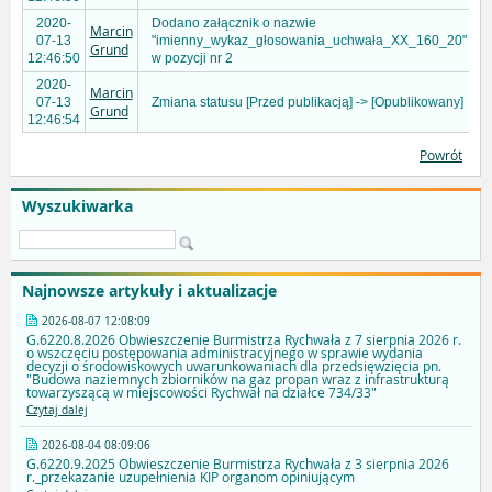
2020-
Dodano załącznik o nazwie
Marcin
07-13
"imienny_wykaz_głosowania_uchwała_XX_160_20"
Grund
12:46:50
w pozycji nr 2
2020-
Marcin
07-13
Zmiana statusu [Przed publikacją] -> [Opublikowany]
Grund
12:46:54
Powrót
Wyszukiwarka
Najnowsze artykuły i aktualizacje
2026-08-07 12:08:09
G.6220.8.2026 Obwieszczenie Burmistrza Rychwała z 7 sierpnia 2026 r.
o wszczęciu postępowania administracyjnego w sprawie wydania
decyzji o środowiskowych uwarunkowaniach dla przedsięwzięcia pn.
"Budowa naziemnych zbiorników na gaz propan wraz z infrastrukturą
towarzyszącą w miejscowości Rychwał na działce 734/33"
Czytaj dalej
2026-08-04 08:09:06
G.6220.9.2025 Obwieszczenie Burmistrza Rychwała z 3 sierpnia 2026
r._przekazanie uzupełnienia KIP organom opiniującym