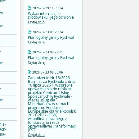
-na-
2026-07-29 11:09:14
Wykaz informacji o
 w
środowisku i jego ochronie
Czytaj dalej
 w
2026-07-23 09:29:14
Plan ogólny gminy Rychwał
]
Czytaj dalej
2026-07-23 09:27:11
"
Plan ogólny gminy Rychwał
Czytaj dalej
 w
2026-07-23 08:05:06
Zarządzenie Nr 18/2026
Burmistrza Rychwała z dnia
16 lipca 2026 r. w sprawie
upoważnienia do realizacji
"
projektu Centrum Usług
Społecznych w Rychwale -
więcej uslug dla
 w
Mieszkańców w ramach
programu Fundusze
Europejskie dla Wielkopolski
2021-2027 (FEW)
współfinansowanego z
funduszu na rzecz
nie-
Sprawiedliwej Transformacji
(FST)
ach-
-na-
Czytaj dalej