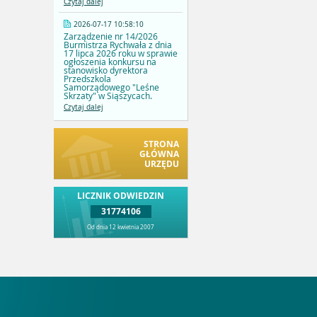
Czytaj dalej
2026-07-17 10:58:10
Zarządzenie nr 14/2026
Burmistrza Rychwała z dnia
17 lipca 2026 roku w sprawie
ogłoszenia konkursu na
stanowisko dyrektora
Przedszkola
Samorządowego "Leśne
Skrzaty" w Siąszycach.
Czytaj dalej
STRONA
GŁÓWNA
URZĘDU
LICZNIK ODWIEDZIN
31774106
Od dnia 12 kwietnia 2007