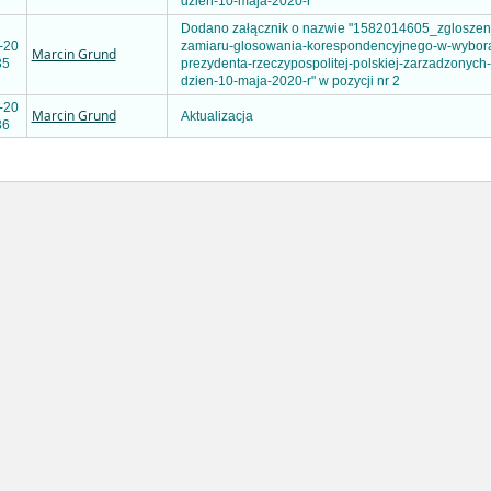
dzien-10-maja-2020-r"
Dodano załącznik o nazwie "1582014605_zgloszen
-20
zamiaru-glosowania-korespondencyjnego-w-wybor
Marcin Grund
35
prezydenta-rzeczypospolitej-polskiej-zarzadzonych
dzien-10-maja-2020-r" w pozycji nr 2
-20
Marcin Grund
Aktualizacja
36