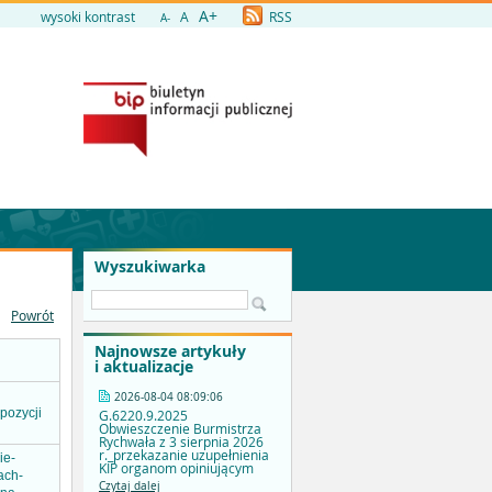
A+
wysoki kontrast
A
RSS
A-
Wyszukiwarka
Powrót
Najnowsze artykuły
i aktualizacje
2026-08-04 08:09:06
pozycji
G.6220.9.2025
Obwieszczenie Burmistrza
Rychwała z 3 sierpnia 2026
r._przekazanie uzupełnienia
ie-
KIP organom opiniującym
ach-
Czytaj dalej