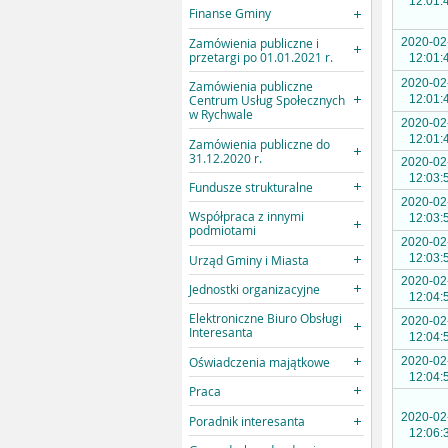
12:01:
Finanse Gminy
Zamówienia publiczne i
2020-02
przetargi po 01.01.2021 r.
12:01:
2020-02
Zamówienia publiczne
Centrum Usług Społecznych
12:01:
w Rychwale
2020-02
12:01:
Zamówienia publiczne do
31.12.2020 r.
2020-02
12:03:
Fundusze strukturalne
2020-02
Współpraca z innymi
12:03:
podmiotami
2020-02
12:03:
Urząd Gminy i Miasta
2020-02
Jednostki organizacyjne
12:04:
Elektroniczne Biuro Obsługi
2020-02
Interesanta
12:04:
Oświadczenia majątkowe
2020-02
12:04:
Praca
2020-02
Poradnik interesanta
12:06: