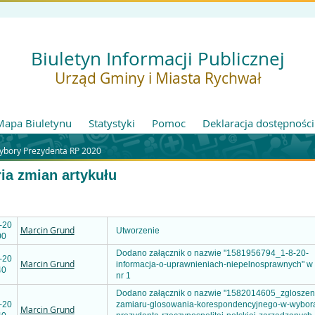
Biuletyn Informacji Publicznej
Urząd Gminy i Miasta Rychwał
Mapa Biuletynu
Statystyki
Pomoc
Deklaracja dostępności
ybory Prezydenta RP 2020
ria zmian artykułu
-20
Marcin Grund
Utworzenie
00
Dodano załącznik o nazwie "1581956794_1-8-20-
-20
Marcin Grund
informacja-o-uprawnieniach-niepelnosprawnych" w 
40
nr 1
Dodano załącznik o nazwie "1582014605_zgloszen
-20
zamiaru-glosowania-korespondencyjnego-w-wybor
Marcin Grund