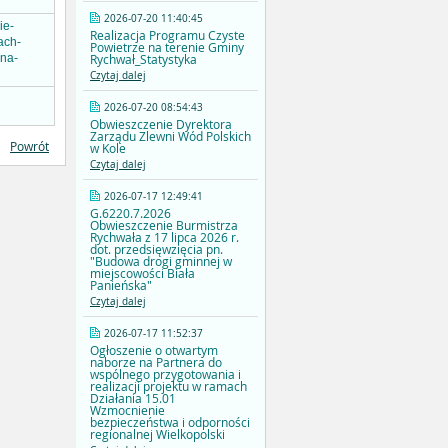
2026-07-20 11:40:45
ie-
Realizacja Programu Czyste
ach-
Powietrze na terenie Gminy
Rychwał_Statystyka
-na-
Czytaj dalej
2026-07-20 08:54:43
Obwieszczenie Dyrektora
Zarządu Zlewni Wód Polskich
Powrót
w Kole
Czytaj dalej
2026-07-17 12:49:41
G.6220.7.2026
Obwieszczenie Burmistrza
Rychwała z 17 lipca 2026 r.
dot. przedsięwzięcia pn.
"Budowa drogi gminnej w
miejscowości Biała
Panieńska"
Czytaj dalej
2026-07-17 11:52:37
Ogłoszenie o otwartym
naborze na Partnera do
wspólnego przygotowania i
realizacji projektu w ramach
Działania 15.01
Wzmocnienie
bezpieczeństwa i odporności
regionalnej Wielkopolski