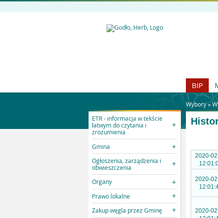
BIP
Wybory »
W
ETR - informacja w tekście
Histo
łatwym do czytania i
zrozumienia
Gmina
2020-02
Ogłoszenia, zarządzenia i
12:01:
obwieszczenia
2020-02
Organy
12:01:
Prawo lokalne
Zakup węgla przez Gminę
2020-02