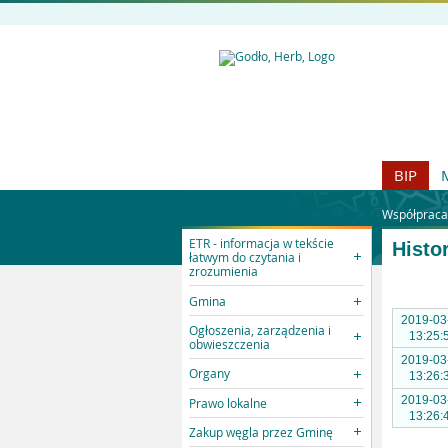
BIP
Współpraca
ETR - informacja w tekście
Histo
łatwym do czytania i
zrozumienia
Gmina
2019-03
Ogłoszenia, zarządzenia i
13:25:
obwieszczenia
2019-03
Organy
13:26:
2019-03
Prawo lokalne
13:26:
Zakup węgla przez Gminę