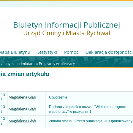
Biuletyn Informacji Publicznej
Urząd Gminy i Miasta Rychwał
Mapa Biuletynu
Statystyki
Pomoc
Deklaracja dostępności
 z innymi podmiotami »
Programy współpracy
ria zmian artykułu
-13
Magdalena Głąb
Utworzenie
55
-13
Dodano załącznik o nazwie "Wieloletni program
Magdalena Głąb
37
współpracy" w pozycji nr 1
-13
Magdalena Głąb
Zmiana statusu [Przed publikacją] -> [Opublikowany
43