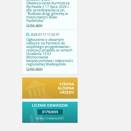
Obwieszczenie Burmistrza
Rychwała z 17 lipca 2026 r.
dot. przedsięwzięcia pn.
"Budowa drogi gminnej w
miejscowości Biała
Panieńska"
Czytaj dalej
2026-07-17 11:52:37
Ogłoszenie o otwartym
naborze na Partnera do
wspólnego przygotowania i
realizacji projektu w ramach
Działania 15.01
Wzmocnienie
bezpieczeństwa i odporności
regionalnej Wielkopolski
Czytaj dalej
STRONA
GŁÓWNA
URZĘDU
LICZNIK ODWIEDZIN
31792655
Od dnia 12 kwietnia 2007