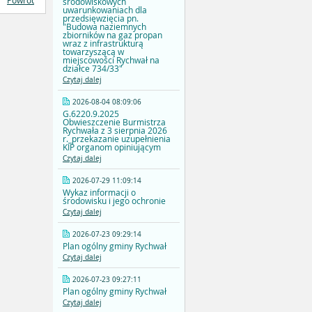
Powrót
środowiskowych
uwarunkowaniach dla
przedsięwzięcia pn.
"Budowa naziemnych
zbiorników na gaz propan
wraz z infrastrukturą
towarzyszącą w
miejscowości Rychwał na
działce 734/33"
Czytaj dalej
2026-08-04 08:09:06
G.6220.9.2025
Obwieszczenie Burmistrza
Rychwała z 3 sierpnia 2026
r._przekazanie uzupełnienia
KIP organom opiniującym
Czytaj dalej
2026-07-29 11:09:14
Wykaz informacji o
środowisku i jego ochronie
Czytaj dalej
2026-07-23 09:29:14
Plan ogólny gminy Rychwał
Czytaj dalej
2026-07-23 09:27:11
Plan ogólny gminy Rychwał
Czytaj dalej