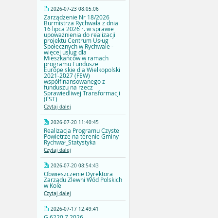
2026-07-23 08:05:06
Zarządzenie Nr 18/2026
Burmistrza Rychwała z dnia
16 lipca 2026 r. w sprawie
upoważnienia do realizacji
projektu Centrum Usług
Społecznych w Rychwale -
więcej uslug dla
Mieszkańców w ramach
programu Fundusze
Europejskie dla Wielkopolski
2021-2027 (FEW)
współfinansowanego z
funduszu na rzecz
Sprawiedliwej Transformacji
(FST)
Czytaj dalej
2026-07-20 11:40:45
Realizacja Programu Czyste
Powietrze na terenie Gminy
Rychwał_Statystyka
Czytaj dalej
2026-07-20 08:54:43
Obwieszczenie Dyrektora
Zarządu Zlewni Wód Polskich
w Kole
Czytaj dalej
2026-07-17 12:49:41
G.6220.7.2026