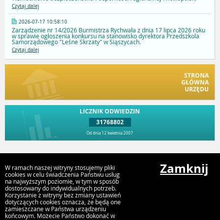
Czytaj dalej
2026-07-17 10:58:10
Zarządzenie nr 14/2026 Burmistrza Rychwała z dnia 17 lipca 2026 roku
w sprawie ogłoszenia konkursu na stanowisko dyrektora Przedszkola
Samorządowego "Leśne Skrzaty" w Siąszycach.
Czytaj dalej
STRONA
GŁÓWNA
URZĘDU
LICZNIK ODWIEDZIN
31768802
Od dnia 12 kwietnia 2007
Przejdź do góry
Zamknij
W ramach naszej witryny stosujemy pliki
cookies w celu świadczenia Państwu usług
na najwyższym poziomie, w tym w sposób
dostosowany do indywidualnych potrzeb.
Urząd Gminy i Miasta Rychwał
Korzystanie z witryny bez zmiany ustawień
Plac Wolności 16, 62-570 Rychwał
dotyczących cookies oznacza, że będą one
zamieszczane w Państwa urządzeniu
końcowym. Możecie Państwo dokonać w