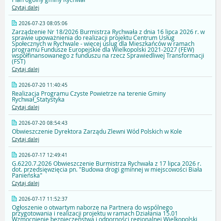
Czytaj dalej
2026-07-23 08:05:06
Zarządzenie Nr 18/2026 Burmistrza Rychwała z dnia 16 lipca 2026 r. w
sprawie upoważnienia do realizacji projektu Centrum Usług
Społecznych w Rychwale - więcej uslug dla Mieszkańców w ramach
programu Fundusze Europejskie dla Wielkopolski 2021-2027 (FEW)
współfinansowanego z funduszu na rzecz Sprawiedliwej Transformacji
(FST)
Czytaj dalej
2026-07-20 11:40:45
Realizacja Programu Czyste Powietrze na terenie Gminy
Rychwał_Statystyka
Czytaj dalej
2026-07-20 08:54:43
Obwieszczenie Dyrektora Zarządu Zlewni Wód Polskich w Kole
Czytaj dalej
2026-07-17 12:49:41
G.6220.7.2026 Obwieszczenie Burmistrza Rychwała z 17 lipca 2026 r.
dot. przedsięwzięcia pn. "Budowa drogi gminnej w miejscowości Biała
Panieńska"
Czytaj dalej
2026-07-17 11:52:37
Ogłoszenie o otwartym naborze na Partnera do wspólnego
przygotowania i realizacji projektu w ramach Działania 15.01
Wzmocnienie bezpieczeństwa i odporności regionalnej Wielkopolski