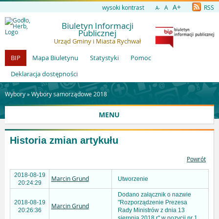
A+
wysoki kontrast
A
RSS
A-
Biuletyn Informacji
Publicznej
Urząd Gminy i Miasta Rychwał
BIP
Mapa Biuletynu
Statystyki
Pomoc
Deklaracja dostępności
Wybory »
Wybory samorządowe 2018
MENU
Historia zmian artykułu
Powrót
2018-08-19
Marcin Grund
Utworzenie
20:24:29
Dodano załącznik o nazwie
2018-08-19
"Rozporządzenie Prezesa
Marcin Grund
20:26:36
Rady Ministrów z dnia 13
sierpnia 2018 r" w pozycji nr 1