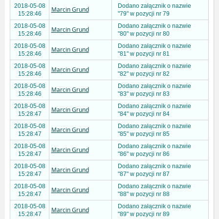
2018-05-08
Dodano załącznik o nazwie
Marcin Grund
15:28:46
"79" w pozycji nr 79
2018-05-08
Dodano załącznik o nazwie
Marcin Grund
15:28:46
"80" w pozycji nr 80
2018-05-08
Dodano załącznik o nazwie
Marcin Grund
15:28:46
"81" w pozycji nr 81
2018-05-08
Dodano załącznik o nazwie
Marcin Grund
15:28:46
"82" w pozycji nr 82
2018-05-08
Dodano załącznik o nazwie
Marcin Grund
15:28:46
"83" w pozycji nr 83
2018-05-08
Dodano załącznik o nazwie
Marcin Grund
15:28:47
"84" w pozycji nr 84
2018-05-08
Dodano załącznik o nazwie
Marcin Grund
15:28:47
"85" w pozycji nr 85
2018-05-08
Dodano załącznik o nazwie
Marcin Grund
15:28:47
"86" w pozycji nr 86
2018-05-08
Dodano załącznik o nazwie
Marcin Grund
15:28:47
"87" w pozycji nr 87
2018-05-08
Dodano załącznik o nazwie
Marcin Grund
15:28:47
"88" w pozycji nr 88
2018-05-08
Dodano załącznik o nazwie
Marcin Grund
15:28:47
"89" w pozycji nr 89