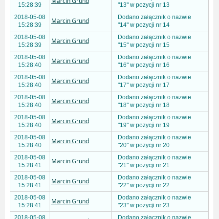
Marcin Grund
15:28:39
"13" w pozycji nr 13
2018-05-08
Dodano załącznik o nazwie
Marcin Grund
15:28:39
"14" w pozycji nr 14
2018-05-08
Dodano załącznik o nazwie
Marcin Grund
15:28:39
"15" w pozycji nr 15
2018-05-08
Dodano załącznik o nazwie
Marcin Grund
15:28:40
"16" w pozycji nr 16
2018-05-08
Dodano załącznik o nazwie
Marcin Grund
15:28:40
"17" w pozycji nr 17
2018-05-08
Dodano załącznik o nazwie
Marcin Grund
15:28:40
"18" w pozycji nr 18
2018-05-08
Dodano załącznik o nazwie
Marcin Grund
15:28:40
"19" w pozycji nr 19
2018-05-08
Dodano załącznik o nazwie
Marcin Grund
15:28:40
"20" w pozycji nr 20
2018-05-08
Dodano załącznik o nazwie
Marcin Grund
15:28:41
"21" w pozycji nr 21
2018-05-08
Dodano załącznik o nazwie
Marcin Grund
15:28:41
"22" w pozycji nr 22
2018-05-08
Dodano załącznik o nazwie
Marcin Grund
15:28:41
"23" w pozycji nr 23
2018-05-08
Dodano załącznik o nazwie