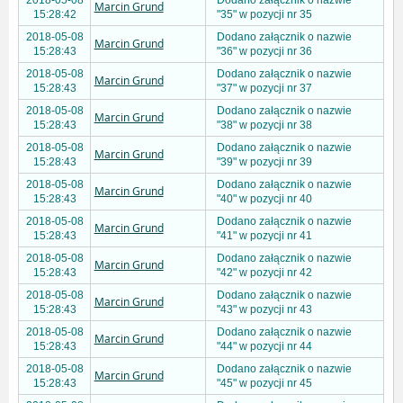
2018-05-08
Dodano załącznik o nazwie
Marcin Grund
15:28:42
"35" w pozycji nr 35
2018-05-08
Dodano załącznik o nazwie
Marcin Grund
15:28:43
"36" w pozycji nr 36
2018-05-08
Dodano załącznik o nazwie
Marcin Grund
15:28:43
"37" w pozycji nr 37
2018-05-08
Dodano załącznik o nazwie
Marcin Grund
15:28:43
"38" w pozycji nr 38
2018-05-08
Dodano załącznik o nazwie
Marcin Grund
15:28:43
"39" w pozycji nr 39
2018-05-08
Dodano załącznik o nazwie
Marcin Grund
15:28:43
"40" w pozycji nr 40
2018-05-08
Dodano załącznik o nazwie
Marcin Grund
15:28:43
"41" w pozycji nr 41
2018-05-08
Dodano załącznik o nazwie
Marcin Grund
15:28:43
"42" w pozycji nr 42
2018-05-08
Dodano załącznik o nazwie
Marcin Grund
15:28:43
"43" w pozycji nr 43
2018-05-08
Dodano załącznik o nazwie
Marcin Grund
15:28:43
"44" w pozycji nr 44
2018-05-08
Dodano załącznik o nazwie
Marcin Grund
15:28:43
"45" w pozycji nr 45