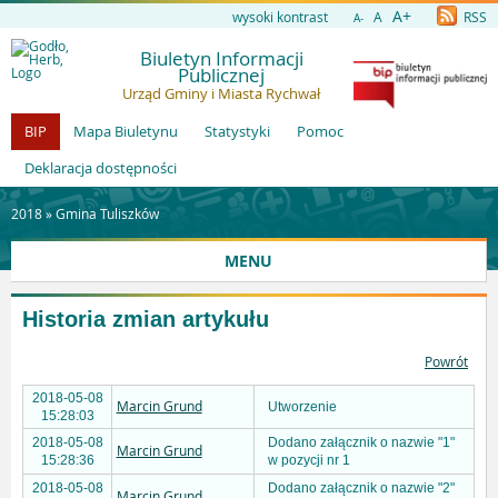
A+
wysoki kontrast
A
RSS
A-
Biuletyn Informacji
Publicznej
Urząd Gminy i Miasta Rychwał
BIP
Mapa Biuletynu
Statystyki
Pomoc
Deklaracja dostępności
2018 »
Gmina Tuliszków
MENU
Historia zmian artykułu
Powrót
2018-05-08
Marcin Grund
Utworzenie
15:28:03
2018-05-08
Dodano załącznik o nazwie "1"
Marcin Grund
15:28:36
w pozycji nr 1
2018-05-08
Dodano załącznik o nazwie "2"
Marcin Grund