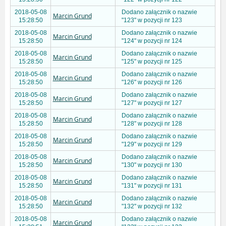
2018-05-08
Dodano załącznik o nazwie
Marcin Grund
15:28:50
"123" w pozycji nr 123
2018-05-08
Dodano załącznik o nazwie
Marcin Grund
15:28:50
"124" w pozycji nr 124
2018-05-08
Dodano załącznik o nazwie
Marcin Grund
15:28:50
"125" w pozycji nr 125
2018-05-08
Dodano załącznik o nazwie
Marcin Grund
15:28:50
"126" w pozycji nr 126
2018-05-08
Dodano załącznik o nazwie
Marcin Grund
15:28:50
"127" w pozycji nr 127
2018-05-08
Dodano załącznik o nazwie
Marcin Grund
15:28:50
"128" w pozycji nr 128
2018-05-08
Dodano załącznik o nazwie
Marcin Grund
15:28:50
"129" w pozycji nr 129
2018-05-08
Dodano załącznik o nazwie
Marcin Grund
15:28:50
"130" w pozycji nr 130
2018-05-08
Dodano załącznik o nazwie
Marcin Grund
15:28:50
"131" w pozycji nr 131
2018-05-08
Dodano załącznik o nazwie
Marcin Grund
15:28:50
"132" w pozycji nr 132
2018-05-08
Dodano załącznik o nazwie
Marcin Grund