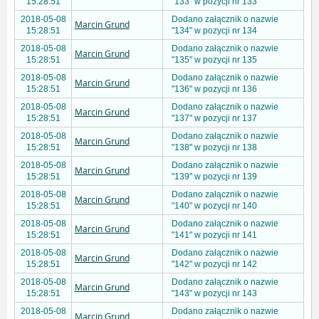
15:28:51
"133" w pozycji nr 133
2018-05-08
Dodano załącznik o nazwie
Marcin Grund
15:28:51
"134" w pozycji nr 134
2018-05-08
Dodano załącznik o nazwie
Marcin Grund
15:28:51
"135" w pozycji nr 135
2018-05-08
Dodano załącznik o nazwie
Marcin Grund
15:28:51
"136" w pozycji nr 136
2018-05-08
Dodano załącznik o nazwie
Marcin Grund
15:28:51
"137" w pozycji nr 137
2018-05-08
Dodano załącznik o nazwie
Marcin Grund
15:28:51
"138" w pozycji nr 138
2018-05-08
Dodano załącznik o nazwie
Marcin Grund
15:28:51
"139" w pozycji nr 139
2018-05-08
Dodano załącznik o nazwie
Marcin Grund
15:28:51
"140" w pozycji nr 140
2018-05-08
Dodano załącznik o nazwie
Marcin Grund
15:28:51
"141" w pozycji nr 141
2018-05-08
Dodano załącznik o nazwie
Marcin Grund
15:28:51
"142" w pozycji nr 142
2018-05-08
Dodano załącznik o nazwie
Marcin Grund
15:28:51
"143" w pozycji nr 143
2018-05-08
Dodano załącznik o nazwie
Marcin Grund