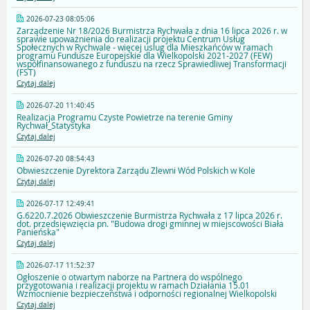
2026-07-23 08:05:06
Zarządzenie Nr 18/2026 Burmistrza Rychwała z dnia 16 lipca 2026 r. w
sprawie upoważnienia do realizacji projektu Centrum Usług
Społecznych w Rychwale - więcej uslug dla Mieszkańców w ramach
programu Fundusze Europejskie dla Wielkopolski 2021-2027 (FEW)
współfinansowanego z funduszu na rzecz Sprawiedliwej Transformacji
(FST)
Czytaj dalej
2026-07-20 11:40:45
Realizacja Programu Czyste Powietrze na terenie Gminy
Rychwał_Statystyka
Czytaj dalej
2026-07-20 08:54:43
Obwieszczenie Dyrektora Zarządu Zlewni Wód Polskich w Kole
Czytaj dalej
2026-07-17 12:49:41
G.6220.7.2026 Obwieszczenie Burmistrza Rychwała z 17 lipca 2026 r.
dot. przedsięwzięcia pn. "Budowa drogi gminnej w miejscowości Biała
Panieńska"
Czytaj dalej
2026-07-17 11:52:37
Ogłoszenie o otwartym naborze na Partnera do wspólnego
przygotowania i realizacji projektu w ramach Działania 15.01
Wzmocnienie bezpieczeństwa i odporności regionalnej Wielkopolski
Czytaj dalej