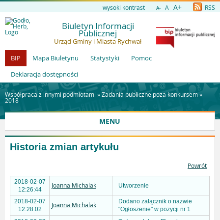
A+
wysoki kontrast
A
RSS
A-
Biuletyn Informacji
Publicznej
Urząd Gminy i Miasta Rychwał
BIP
Mapa Biuletynu
Statystyki
Pomoc
Deklaracja dostępności
Współpraca z innymi podmiotami »
Zadania publiczne poza konkursem
»
2018
MENU
Historia zmian artykułu
Powrót
2018-02-07
Joanna Michalak
Utworzenie
12:26:44
2018-02-07
Dodano załącznik o nazwie
Joanna Michalak
12:28:02
"Ogłoszenie" w pozycji nr 1