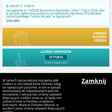
2026-07-17 10:58:10
Zarządzenie nr 14/2026 Burmistrza Rychwała z dnia 17 lipca 2026 roku
w sprawie ogłoszenia konkursu na stanowisko dyrektora Przedszkola
Samorządowego "Leśne Skrzaty" w Siąszycach.
Czytaj dalej
STRONA
GŁÓWNA
URZĘDU
LICZNIK ODWIEDZIN
31772674
Od dnia 12 kwietnia 2007
Przejdź do góry
Zamknij
W ramach naszej witryny stosujemy pliki
cookies w celu świadczenia Państwu usług
na najwyższym poziomie, w tym w sposób
dostosowany do indywidualnych potrzeb.
Urząd Gminy i Miasta Rychwał
Korzystanie z witryny bez zmiany ustawień
Plac Wolności 16, 62-570 Rychwał
dotyczących cookies oznacza, że będą one
zamieszczane w Państwa urządzeniu
końcowym. Możecie Państwo dokonać w
każdym czasie zmiany ustawień dotyczących
cookies.