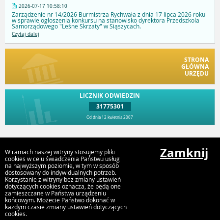
2026-07-17 10:58:10
Zarządzenie nr 14/2026 Burmistrza Rychwała z dnia 17 lipca 2026 roku
w sprawie ogłoszenia konkursu na stanowisko dyrektora Przedszkola
Samorządowego "Leśne Skrzaty" w Siąszycach.
Czytaj dalej
STRONA
GŁÓWNA
URZĘDU
LICZNIK ODWIEDZIN
31775301
Od dnia 12 kwietnia 2007
Przejdź do góry
Zamknij
W ramach naszej witryny stosujemy pliki
cookies w celu świadczenia Państwu usług
na najwyższym poziomie, w tym w sposób
dostosowany do indywidualnych potrzeb.
Urząd Gminy i Miasta Rychwał
Korzystanie z witryny bez zmiany ustawień
Plac Wolności 16, 62-570 Rychwał
dotyczących cookies oznacza, że będą one
zamieszczane w Państwa urządzeniu
końcowym. Możecie Państwo dokonać w
każdym czasie zmiany ustawień dotyczących
cookies.