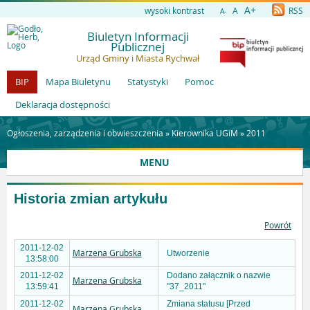
A+
wysoki kontrast
A
RSS
A-
Biuletyn Informacji
Publicznej
Urząd Gminy i Miasta Rychwał
BIP
Mapa Biuletynu
Statystyki
Pomoc
Deklaracja dostępności
Ogłoszenia, zarządzenia i obwieszczenia »
Kierownika UGiM
»
2011
MENU
Historia zmian artykułu
Powrót
2011-12-02
Marzena Grubska
Utworzenie
13:58:00
2011-12-02
Dodano załącznik o nazwie
Marzena Grubska
13:59:41
"37_2011"
2011-12-02
Zmiana statusu [Przed
Marzena Grubska