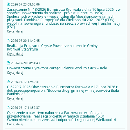
2026-07-23 08:05:06
Zarządzenie Nr 18/2026 Burmistrza Rychwała z dnia 16 lipca 2026 r. w
sprawie upoważnienia do realizacji projektu Centrum Usług
Społecznych w Rychwale - więcej uslug dla Mieszkańców w ramach
programu Fundusze Europejskie dla Wielkopolski 2021-2027 (FEW)
współfinansowanego z funduszu na rzecz Sprawiedliwej Transformacji
(FST)
Czytaj dalej
2026-07-20 11:40:45
Realizacja Programu Czyste Powietrze na terenie Gminy
Rychwał_Statystyka
Czytaj dalej
2026-07-20 08:54:43
Obwieszczenie Dyrektora Zarządu Zlewni Wód Polskich w Kole
Czytaj dalej
2026-07-17 12:49:41
G.6220.7.2026 Obwieszczenie Burmistrza Rychwała z 17 lipca 2026 r.
dot. przedsięwzięcia pn. "Budowa drogi gminnej w miejscowości Biała
Panieńska"
Czytaj dalej
2026-07-17 11:52:37
Ogłoszenie o otwartym naborze na Partnera do wspólnego
przygotowania i realizacji projektu w ramach Działania 15.01
Wzmocnienie bezpieczeństwa i odporności regionalnej Wielkopolski
Czytaj dalej