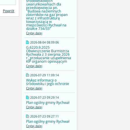
środowiskowych
uwarunkowaniach dla
przedsięwzięcia pn.
Powrót
"Budowa naziemnych
zbiorników na gaz propan
wraz z infrastrukturą
towarzyszącą w
miejscowości Rychwał na
działce 734/33"
Czytaj dalej
2026-08-04 08:09:06
G.6220.9.2025
Obwieszczenie Burmistrza
Rychwała z 3 sierpnia 2026
r._przekazanie uzupełnienia
KIP organom opiniującym
Czytaj dalej
2026-07-29 11:09:14
Wykaz informacji o
środowisku i jego ochronie
Czytaj dalej
2026-07-23 09:29:14
Plan ogólny gminy Rychwał
Czytaj dalej
2026-07-23 09:27:11
Plan ogólny gminy Rychwał
Czytaj dalej