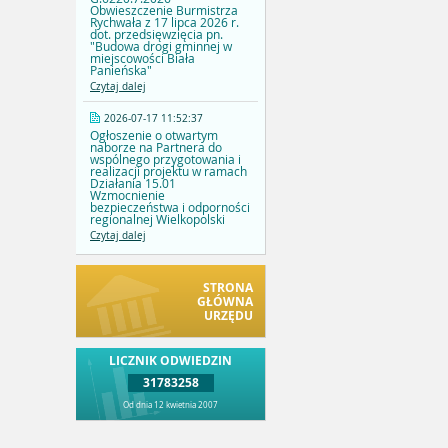
Obwieszczenie Burmistrza
Rychwała z 17 lipca 2026 r.
dot. przedsięwzięcia pn.
"Budowa drogi gminnej w
miejscowości Biała
Panieńska"
Czytaj dalej
2026-07-17 11:52:37
Ogłoszenie o otwartym
naborze na Partnera do
wspólnego przygotowania i
realizacji projektu w ramach
Działania 15.01
Wzmocnienie
bezpieczeństwa i odporności
regionalnej Wielkopolski
Czytaj dalej
STRONA
GŁÓWNA
URZĘDU
LICZNIK ODWIEDZIN
31783258
Od dnia 12 kwietnia 2007