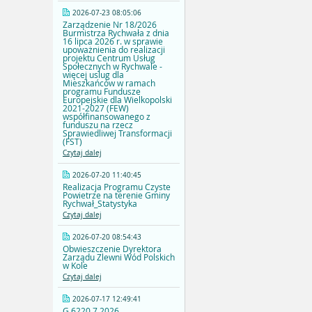
2026-07-23 08:05:06
Zarządzenie Nr 18/2026
Burmistrza Rychwała z dnia
16 lipca 2026 r. w sprawie
upoważnienia do realizacji
projektu Centrum Usług
Społecznych w Rychwale -
więcej uslug dla
Mieszkańców w ramach
programu Fundusze
Europejskie dla Wielkopolski
2021-2027 (FEW)
współfinansowanego z
funduszu na rzecz
Sprawiedliwej Transformacji
(FST)
Czytaj dalej
2026-07-20 11:40:45
Realizacja Programu Czyste
Powietrze na terenie Gminy
Rychwał_Statystyka
Czytaj dalej
2026-07-20 08:54:43
Obwieszczenie Dyrektora
Zarządu Zlewni Wód Polskich
w Kole
Czytaj dalej
2026-07-17 12:49:41
G.6220.7.2026