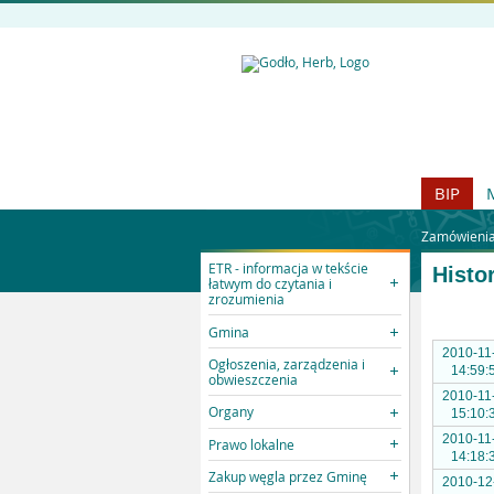
BIP
Zamówienia 
ETR - informacja w tekście
Histo
łatwym do czytania i
zrozumienia
Gmina
2010-11
Ogłoszenia, zarządzenia i
14:59:
obwieszczenia
2010-11
Organy
15:10:
2010-11
Prawo lokalne
14:18:
Zakup węgla przez Gminę
2010-12