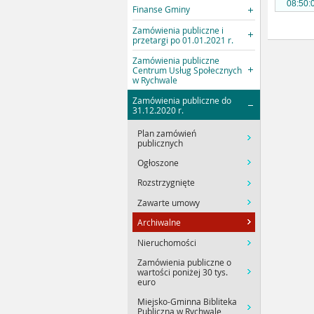
08:50:
Finanse Gminy
Zamówienia publiczne i
przetargi po 01.01.2021 r.
Zamówienia publiczne
Centrum Usług Społecznych
w Rychwale
Zamówienia publiczne do
31.12.2020 r.
Plan zamówień
publicznych
Ogłoszone
Rozstrzygnięte
Zawarte umowy
Archiwalne
Nieruchomości
Zamówienia publiczne o
wartości poniżej 30 tys.
euro
Miejsko-Gminna Bibliteka
Publiczna w Rychwale