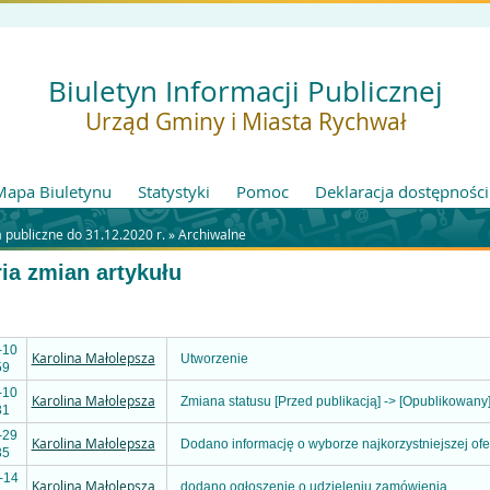
Biuletyn Informacji Publicznej
Urząd Gminy i Miasta Rychwał
Mapa Biuletynu
Statystyki
Pomoc
Deklaracja dostępności
publiczne do 31.12.2020 r. »
Archiwalne
ria zmian artykułu
-10
Karolina Małolepsza
Utworzenie
59
-10
Karolina Małolepsza
Zmiana statusu [Przed publikacją] -> [Opublikowany
31
-29
Karolina Małolepsza
Dodano informację o wyborze najkorzystniejszej ofe
35
-14
Karolina Małolepsza
dodano ogłoszenie o udzieleniu zamówienia